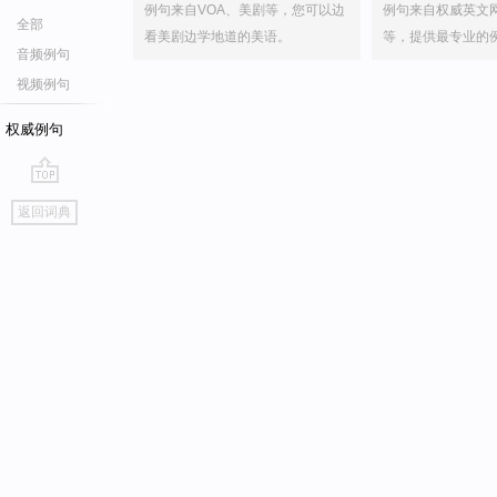
例句来自VOA、美剧等，您可以边
例句来自权威英文
全部
看美剧边学地道的美语。
等，提供最专业的
音频例句
视频例句
权威例句
go
返回词典
top