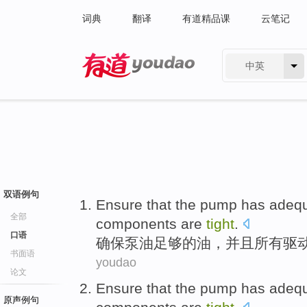
词典
翻译
有道精品课
云笔记
中英
有道 - 网易旗下搜索
双语例句
Ensure that
the
pump
has
adeq
全部
components
are
tight
.
口语
确保
泵油
足够的
油
，
并且
所有
驱
书面语
youdao
论文
Ensure that
the
pump
has
adeq
原声例句