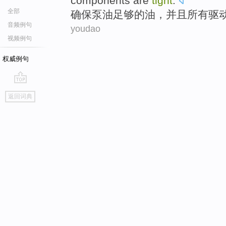
components
are
tight
.
全部
确保
泵油
足够的
油
，
并且
所有
驱
音频例句
youdao
视频例句
权威例句
go
返回词典
top