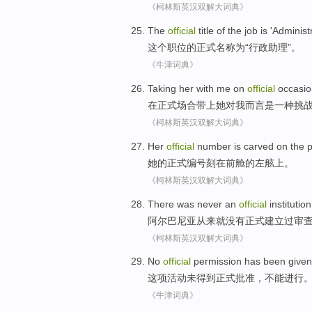
《柯林斯英汉双解大词典》
The
official
title
of the
job
is
'
Administ
这个
职位
的
正式
名称
为
“
行政
助理
”。
《牛津词典》
Taking
her
with
me
on
official
occasio
在
正式
场合
带上
她
对
我
而言
是
一种
挑
《柯林斯英汉双解大词典》
Her
official
number
is
carved
on the p
她
的
正式
编号
刻在
前舱
的
左舷上。
《柯林斯英汉双解大词典》
There was never
an
official
institutio
阿尔巴尼亚
从来就
没有
正式
建立
过审
《柯林斯英汉双解大词典》
No
official
permission
has been
given
这项
活动未
得到
正式
批准
，
不能
进行
《牛津词典》