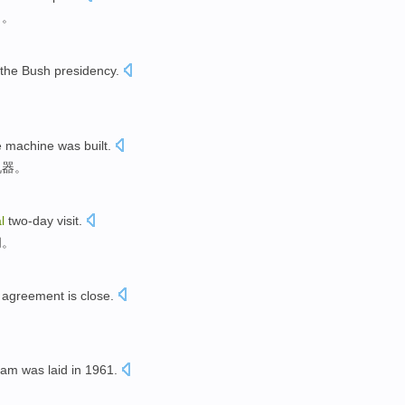
力。
the
Bush
presidency
.
e
machine
was built.
机器。
l
two-day
visit
.
问
。
e
agreement
is
close
.
。
dam
was laid
in
1961.
。