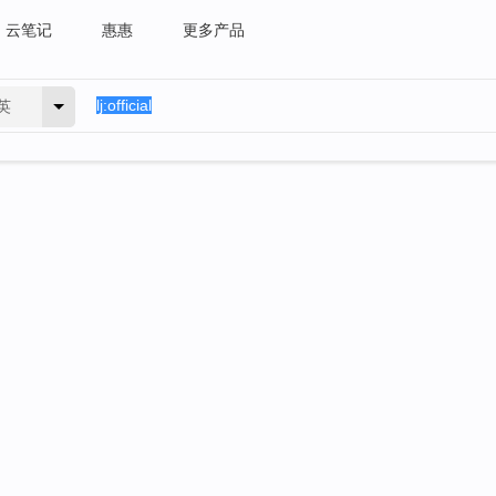
云笔记
惠惠
更多产品
英