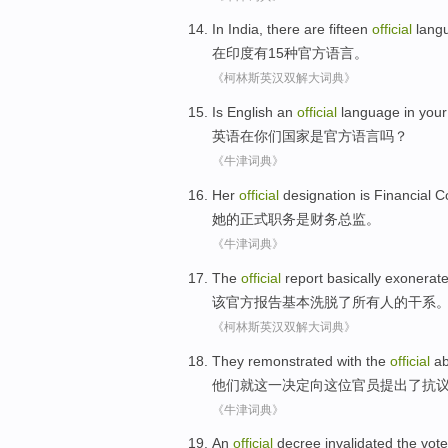
In
India
,
there are
fifteen
official
lang
在
印度
有
15种
官方
语言
。
《柯林斯英汉双解大词典》
Is
English
an
official
language
in
your
英语
在
你们
国家
是
官方
语言
吗？
《牛津词典》
Her
official
designation
is
Financial
Co
她
的
正式
职务
是
财务
总监
。
《牛津词典》
The
official
report
basically
exonerat
该
官方
报告
基本
洗脱
了
所有人
的干系
《柯林斯英汉双解大词典》
They
remonstrated with the
official
a
他们
就
这
一决定
向这位
官员
提出
了抗
《牛津词典》
An
official
decree invalidated
the
vote