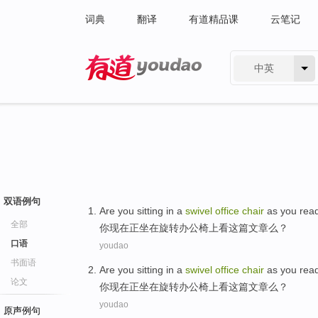
词典
翻译
有道精品课
云笔记
中英
有道 - 网易旗下搜索
双语例句
Are
you
sitting
in a
swivel
office
chair
as you
rea
全部
你
现在正
坐在
旋转
办公
椅上
看
这
篇文章么？
口语
youdao
书面语
Are
you
sitting
in a
swivel
office
chair
as you
rea
论文
你
现在正
坐在
旋转
办公
椅上
看
这
篇文章么？
youdao
原声例句