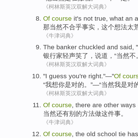
《柯林斯英汉双解大词典》
Of
course
it
's not
true
, what
an 
那
当然
不
合乎事实
，这个想法太
《牛津词典》
The banker
chuckled
and
said
, "
银行家
轻声笑了
，
说道
，“
当然
不
《柯林斯英汉双解大词典》
"
I
guess you
're
right
."—"
Of
cour
“
我
想你
是
对
的。”—“
当然
我是对的
《柯林斯英汉双解大词典》
Of
course
,
there
are
other
ways
当然
还有
别的
方法
做
这件事。
《牛津词典》
Of
course
, the
old school tie
ha