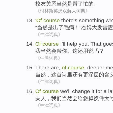
校友
关系
当然
是
帮
了忙的。
《柯林斯英汉双解大词典》
'
Of
course
there's something wr
“
当然
是出了
毛病
！”杰姆大发雷
《牛津词典》
Of
course
I
'll
help
you
.
That
goe
我
当然
会
帮
你
。
这
还
用说吗？
《牛津词典》
There are
,
of
course
,
deeper
me
当然
，
这
首诗里
还有
更深层
的
含
《牛津词典》
Of
course
we
'll
change it for a la
夫人
，
我们
当然
会
给您掉换件大
《牛津词典》