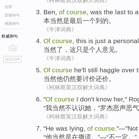
《柯林斯英汉双解大词典》
全部
Ben
,
of
course
,
was
the last
to a
音频例句
本
当然
是
最后
一个到的。
视频例句
《牛津词典》
权威例句
Of
course
,
this
is just
a
personal
当然
了，
这
只是
个人
意见
。
go
《牛津词典》
返回词典
top
Of
course
he
'll
still
haggle over
t
当然
他
仍然
要
讨价
还价。
《柯林斯英汉双解大词典》
"
Of
course
I
don't
know
her
,"
Ro
“
我
当然
不
认识
她
，”
罗杰
恶声恶气
《柯林斯英汉双解大词典》
"
He
was
lying
,
of
course
."—"
Not
“
他
当然
是
在撒谎
。”—“
不一定
。”