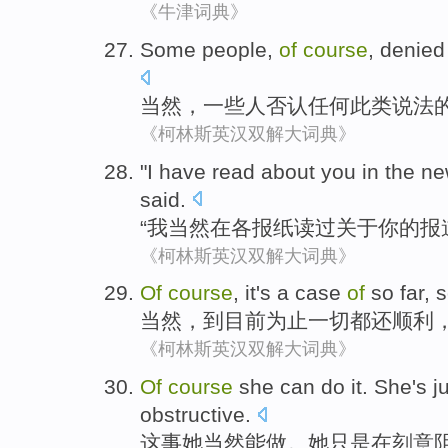
《牛津词典》
Some
people
,
of
course
,
denied
当然
，
一些
人
否认
任何
此类
说法
《柯林斯英汉双解大词典》
"
I
have read
about
you
in
the n
said
.
“
我
当然
在
各
报纸读
过
关于
你
的报
《柯林斯英汉双解大词典》
Of
course
, it's a case
of
so far
, 
当然
，到
目前
为止一切都还顺利
《柯林斯英汉双解大词典》
Of
course
she
can
do
it
. She
's j
obstructive
.
这
事
她
当然
能
做
。她
只是
在
刻意