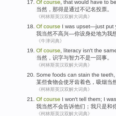
Of
course
,
that
would have to
b
当然
，
那
得
是
通过
不记名
投票
。
《柯林斯英汉双解大词典》
Of
course
I
was upset
—
just
put
我
当然
不
高兴—
你
设
身处
地为
我
《牛津词典》
Of
course
,
literacy
isn't
the
same
当然
，
识字
与
智力
不是
一回事
。
《柯林斯英汉双解大词典》
Some
foods
can
stain
the
teeth
某些
食物
会
使
牙齿
着色
，吸烟
当
《柯林斯英汉双解大词典》
Of
course
I
won't
tell
them
; I
was
我
当然
不会
告诉
他们
；我
只是
和
《柯林斯英汉双解大词典》