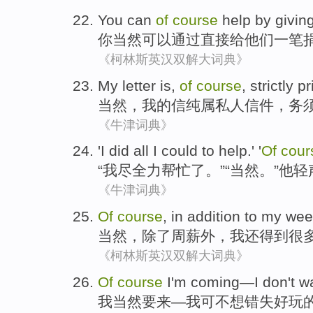
You
can
of
course
help
by
givin
你
当然
可以
通过
直接
给
他们
一
笔
《柯林斯英汉双解大词典》
My
letter
is,
of
course
, strictly
pr
当然
，
我
的
信
纯属
私人
信件，
务
《牛津词典》
'
I
did all I could to
help
.' '
Of
cour
“
我尽全力
帮忙
了。”“
当然
。”
他
轻
《牛津词典》
Of
course
,
in addition
to
my wee
当然
，
除了
周薪
外，
我
还得到
很
《柯林斯英汉双解大词典》
Of
course
I
'm
coming
—I
don't w
我
当然
要
来
—我可
不想
错失
好玩