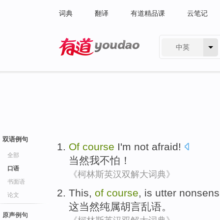
词典
翻译
有道精品课
云笔记
中英
有道 - 网易旗下搜索
双语例句
Of
course
I
'm not afraid
!
全部
当然
我
不怕
！
口语
《柯林斯英汉双解大词典》
书面语
This
,
of
course
, is
utter nonsen
论文
这
当然
纯属
胡言乱语
。
原声例句