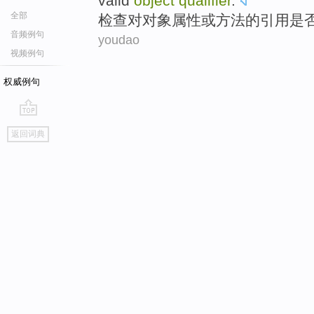
valid
object
qualifier
.
全部
检查
对
对象
属性
或
方法
的
引用
是
音频例句
youdao
视频例句
权威例句
go
返回词典
top