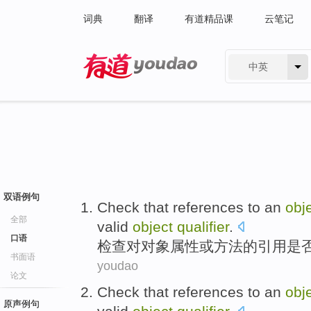
词典
翻译
有道精品课
云笔记
中英
有道 - 网易旗下搜索
双语例句
Check
that
references
to
an
obj
全部
valid
object
qualifier
.
口语
检查
对
对象
属性
或
方法
的
引用
是
书面语
youdao
论文
Check
that
references
to
an
obj
原声例句