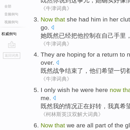
既然
你
说到
这
事儿，
她
确实
好像
全部
《牛津词典》
音频例句
Now
that
she
had
him
in
her
clu
视频例句
go.
权威例句
她
既然
已经把
他
控制
在
自己
手里
《牛津词典》
go
They
are
hoping
for a
return to 
返回词典
top
over
.
既然
战争
结束了，
他们
希望
一切
《牛津词典》
I
only wish
he
were here
now
th
me
.
既然
我
的
情况
正在
好转，我
真
希
《柯林斯英汉双解大词典》
Now
that
we
are all
part
of the
g