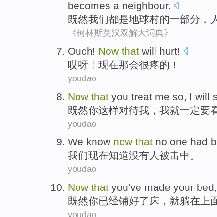
becomes a
neighbour
.
既然
我们
都
是
地球村
的
一部分
，
《柯林斯英汉双解大词典》
Ouch
!
Now
that
will
hurt
!
哎呀
！
现在
那会
很疼
的！
youdao
Now
that
you
treat
me
so,
I
will
既然
你
这样对待
我
，
我
就一定要
youdao
We
know
now
that
no
one
had 
我们
现在
知道
没有
人
被
击中
。
youdao
Now
that
you
've
made
your bed
既然
你
已经
铺
好
了床，
就躺
在
上
youdao