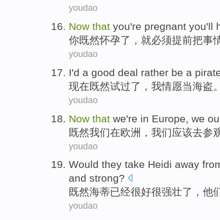
youdao
Now
that
you
're pregnant
you'll
你
既然
怀孕
了，
就
必须
提前
把事
youdao
I
'd a good deal
rather
be a
pirat
现在
既然试过了，
我
情愿
当海盗
youdao
Now
that
we
're in
Europe
, we
ou
既然
我们
在
欧洲
，我们
应该
去
参
youdao
Would
they
take
Heidi
away
fro
and strong
?
既然
海蒂
已经
很
好
很强壮了，
他
youdao