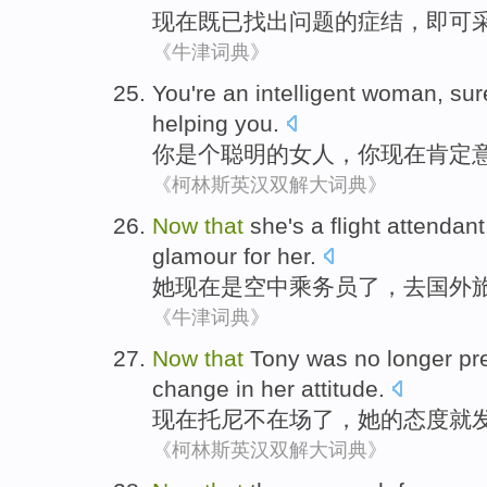
现在
既
已
找出
问题
的症结，
即可
《牛津词典》
You
're an
intelligent
woman
,
sur
helping
you
.
你
是个
聪明
的
女人
，你
现在
肯定
《柯林斯英汉双解大词典》
Now
that
she
's
a flight
attendant
glamour
for
her
.
她
现在
是
空中
乘务员了，去
国外
《牛津词典》
Now
that
Tony
was
no
longer
pr
change
in
her
attitude
.
现在
托尼
不
在场了
，
她
的
态度
就
《柯林斯英汉双解大词典》