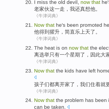
I
miss
the old
devil
,
now
that
he
老
家伙
这
一走
，
我
还
真想
他
。
《牛津词典》
Now
that
he
's
been
promoted
he
他
得到
擢升
，简直乐
上天
了。
《牛津词典》
The
heat
is
on
now
that
the
elec
离
选举
只有
一个
星期
了
，因此大
《牛津词典》
Now
that
the
kids
have
left
hom
孩子们
都
离开
家
了
，
我们
住着就
《牛津词典》
Now
that
the
problem
has been
can be
taken
.