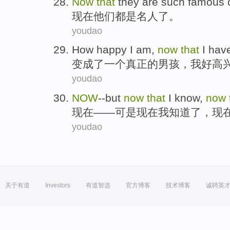
Now
that
they
are
such famous c
现在
他们
都是
名人
了。
youdao
How happy
I am,
now
that
I
hav
变成
了
一个
真正
的男孩，
我
好
高
youdao
NOW
--
but
now
that
I
know
,
now
现在
——
可是
现在
我
知道
了，现
youdao
关于有道
Investors
有道智选
官方博客
技术博客
诚聘英