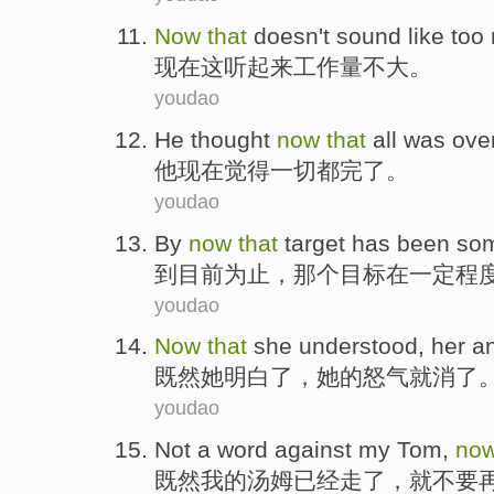
Now
that
doesn't
sound
like
too
现在
这
听
起来
工作量不大
。
youdao
He
thought
now
that
all
was over
他
现在
觉得
一切都
完了
。
youdao
By
now
that
target
has been
so
到
目前为止
，
那个
目标
在
一定程
youdao
Now
that
she
understood
,
her
a
既然
她
明白了
，
她
的
怒气
就消了
youdao
Not
a word
against
my
Tom
,
no
既然
我
的
汤姆
已经
走了，就
不要