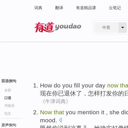
词典
翻译
有道精品课
云笔记
中英
有道 - 网易旗下搜索
双语例句
How do you
fill
your
day
now
tha
全部
现在
你
已
退休了
，
怎样
打发
你的
口语
《牛津词典》
书面语
Now
that
you
mention
it
,
she
di
论文
mood
.
原声例句