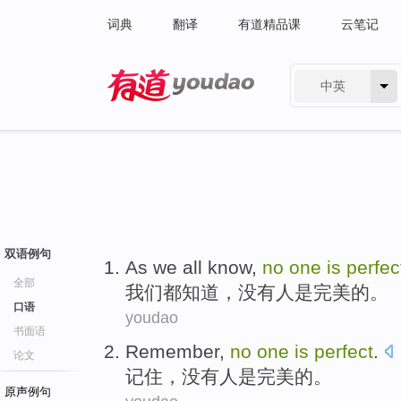
词典
翻译
有道精品课
云笔记
中英
有道 - 网易旗下搜索
双语例句
As we
all
know
,
no
one
is
perfec
全部
我们
都
知道
，
没有
人
是
完美的
。
口语
youdao
书面语
Remember
,
no
one
is
perfect
.
论文
记住
，
没有
人
是
完美的
。
原声例句