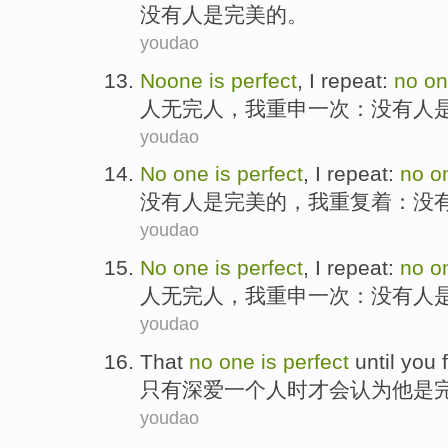
没有
人
是
完美的
。
youdao
Noone
is
perfect
,
I
repeat
:
no
on
人无完人
，
我
重申一次
：
没有
人
youdao
No
one
is
perfect
,
I
repeat
:
no
o
没有
人
是
完美
的，
我
重复着
：没
youdao
No
one
is
perfect
,
I
repeat
:
no
o
人无完人
，
我
重申一次
：
没有
人
youdao
That
no
one
is
perfect
until
you f
只有
深
爱
一个
人时才
会认为他
是
youdao