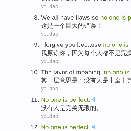
youdao
We all
have
flaws
so
no
one
is
p
这
是
一个
巨大
的错误！
youdao
I
forgive
you
because
no
one
is
我
原谅
你
，
因为
每个
人
都
不是
完
youdao
The layer
of
meaning
:
no
one
is
其一
层
意思是
：
没有
人
是
十全十
youdao
No
one
is
perfect
.
没有
人
是
完美无瑕的
。
youdao
No
one
is
perfect
.