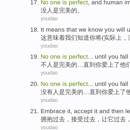
No
one
is
perfect
, and human i
没
人
是
完美
的。
youdao
It
means that
we
know
you
will
u
这
意味着
我们
知道
你
将
(
实际上
，
youdao
No
one
is
perfect
...
until
you
fall
不
人
是
完美的
…
直到
你
爱上
了
他
youdao
No
one
is
perfect
...
until
you
fall
没有
人
是
完美的
…
直到
你
爱上
了
youdao
Embrace
it,
accept
it and
then le
拥抱过去
，
接受过去
，
让
它
过去
youdao