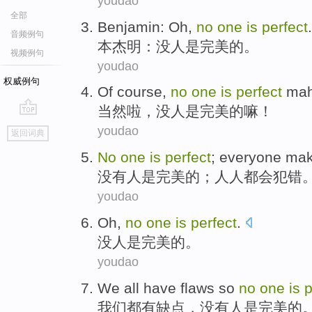
youdao
全部
Benjamin: Oh,
no
one
is
perfect
.
音频例句
本杰明：
没
人
是
完美的
。
视频例句
youdao
权威例句
Of course
,
no
one
is
perfect
ma
当然
啦，
没
人
是
完美的
嘛
！
go
youdao
返回词典
top
No
one
is
perfect
;
everyone
mak
没有
人
是
完美的
；
人人都会
犯错
youdao
Oh,
no
one
is
perfect
.
没
人
是
完美的
。
youdao
We
all
have
flaws
so
no
one
is
p
我们
都
有
缺点
，
没有
人
是
完美的