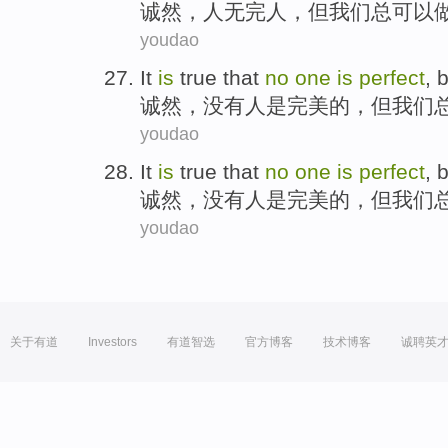
诚然
，
人无完人
，
但
我们
总
可以
youdao
It
is
true
that
no
one
is
perfect
,
b
诚然
，
没有
人
是
完美的
，
但
我们
youdao
It
is
true
that
no
one
is
perfect
,
b
诚然
，
没有
人
是
完美的
，
但
我们
youdao
关于有道
Investors
有道智选
官方博客
技术博客
诚聘英