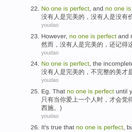
No
one
is
perfect
, and
no
one
is
没有
人
是
完美的
，没有人是
没有
youdao
However
,
no
one
is
perfect
and
然而
，
没有
人
是
完美的
，
还记得
youdao
No
one
is
perfect
,
the
incomplet
没有
人
是
完美的
，
不完整
的
美
才
youdao
Eg
. That
no
one
is
perfect
until
只有当
你
爱上
一个
人时，
才
会觉
西施
。)
youdao
It's true
that
no
one
is
perfect
,
b