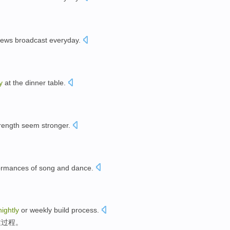
ews broadcast
everyday
.
y
at the
dinner
table
.
rength seem stronger.
ormances
of
song and
dance
.
。
nightly
or
weekly
build
process
.
建
过程。