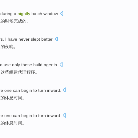
during
a
nightly
batch
window
.
线
的
时候完成
的。
rs
,
I
have never
slept
better.
美的夜晚。
to
use
only
these
build
agents
.
用
这些
组建
代理程序
。
re
one
can
begin
to turn
inward
.
在
的
休息
时间
。
re
one
can
begin
to turn
inward
.
在
的
休息
时间
。