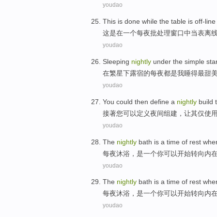
youdao
This
is
done
while
the
table
is off-line
这
是
在
一个
每夜
批处理
窗口中
当
表
离
youdao
Sleeping
nightly
under the
simple
sta
在
繁星
下
露宿
的每
夜
都是
我
睡
得最甜
youdao
You
could then
define
a
nightly
build
接著
您
可以
定义
夜间
组建
，让其
仅
使
youdao
The
nightly
bath
is
a
time
of
rest
whe
每
夜
沐浴
，
是
一个
你
可以
开始
转向
内
youdao
The
nightly
bath
is
a
time
of
rest
whe
每
夜
沐浴
，
是
一个
你
可以
开始
转向
内
youdao