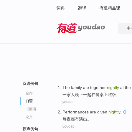
词典
翻译
有道精品课
中
有道 - 网易旗下搜索
双语例句
The family
ate
together
nightly
at
the
全部
一家人
晚上
一起在
餐桌
上
吃饭
。
口语
youdao
书面语
Performances
are
given
nightly
.
论文
每夜都
有
演出
。
youdao
原声例句