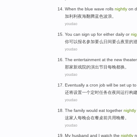
When the
blue
wave
rolls
nightly
on 
加利
利
夜
海翻腾
蓝色
波浪
。
youdao
You
can
sign up
for
either
daily or
nig
你
可以
报名
参加
要么
日间要么夜里
的
youdao
The entertainment at
the
new
theate
那家
新
戏院的
演出节目
每晚
都换。
youdao
Eventually
a
cron
job
will be
set up
t
还
将
设置
一个
定时
任务
在夜间
运行
构
youdao
The family
would eat
together
nightly
这家
人每晚会在餐桌前
共用
晚餐
。
youdao
My
husband
and
I
watch
the
nightly
n