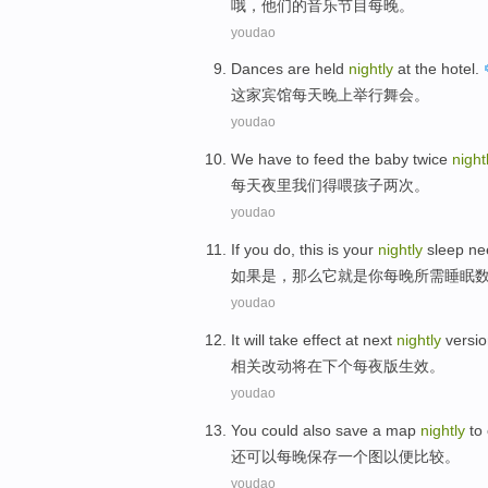
哦
，
他们
的
音乐
节目
每晚
。
youdao
Dances
are held
nightly
at
the hotel
.
这家
宾馆
每天
晚上
举行
舞会
。
youdao
We
have to
feed
the
baby
twice
night
每天夜里
我们
得
喂
孩子
两次
。
youdao
If you
do
,
this
is
your
nightly
sleep
ne
如果
是
，那么
它
就是
你
每晚
所需
睡眠
youdao
It
will
take
effect
at next
nightly
versi
相关改动
将
在下
个每
夜
版
生效
。
youdao
You could
also
save
a
map
nightly
to
还
可以
每晚
保存
一个
图
以便
比较。
youdao