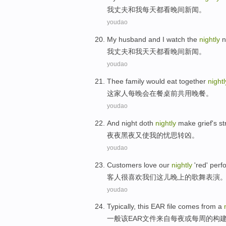
我
丈夫
和
我
每天都
看
晚间
新闻
。
youdao
My
husband
and
I
watch
the
nightly
n
我
丈夫
和
我
天天都
看
晚间
新闻
。
youdao
Thee family
would eat
together
nightl
这家
人每晚会在餐桌前
共用
晚餐
。
youdao
And night doth
nightly
make
grief
's
st
夜夜
黑夜又
使
我
的忧思
转凶。
youdao
Customers
love
our
nightly
'red'
perf
客人
很喜欢
我们
这儿晚上
的
歌舞
表演
youdao
Typically
,
this
EAR
file
comes from
a
一般
该
EAR
文件
来自
每
夜
或
每周
的
构