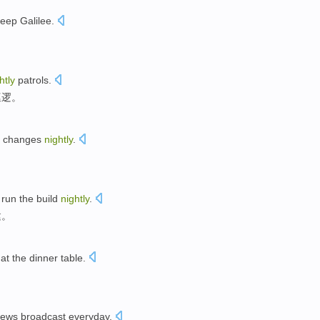
deep
Galilee
.
htly
patrols
.
巡逻
。
r changes
nightly
.
o
run
the
build
nightly
.
建
。
at the
dinner
table
.
ews broadcast
everyday
.