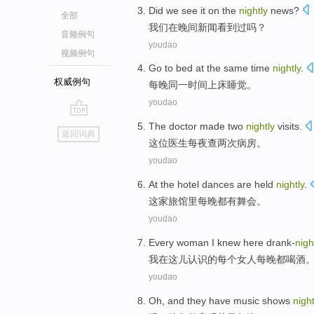
Did
we
see
it
on
the
nightly
news
?
全部
我们
在
晚间
新闻
看到
过
吗？
音频例句
youdao
视频例句
Go to bed
at
the same
time
nightly
.
权威例句
每晚
同一
时间
上床
睡觉。
youdao
go
The doctor
made
two
nightly
visits.
返回词典
top
这位
医生每夜查
两
次病房。
youdao
At the hotel
dances
are
held
nightly
.
这家
旅馆里每晚
都有
舞会
。
youdao
Every
woman
I
knew
here drank-
nigh
我
在
这儿
认识
的
每个
女人
每晚都喝酒
youdao
Oh
, and
they
have
music
shows
night