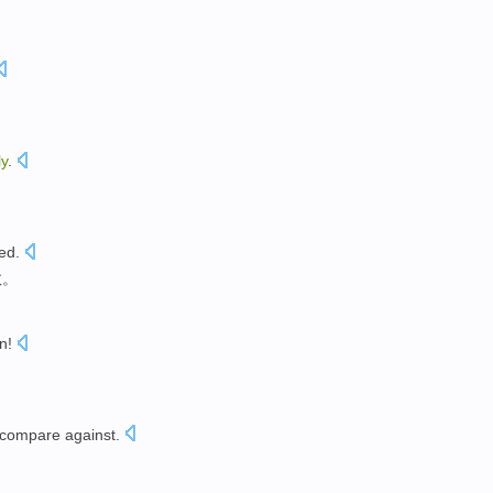
ly
.
ed
.
数。
on
!
 compare
against.