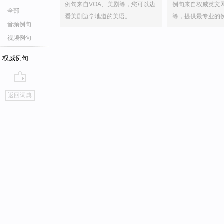
例句来自VOA、美剧等，您可以边
例句来自权威英文
全部
看美剧边学地道的美语。
等，提供最专业的
音频例句
视频例句
权威例句
go
返回词典
top