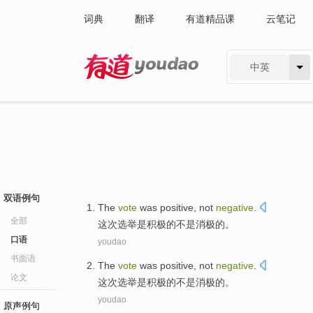
词典
翻译
有道精品课
云笔记
中英
有道 - 网易旗下搜索
双语例句
The
vote
was
positive
,
not
negative
.
全部
这次
选举
是
积极
的
不是
消极的。
口语
youdao
书面语
The
vote
was
positive
,
not
negative
.
论文
这次
选举
是
积极
的
不是
消极的。
youdao
原声例句