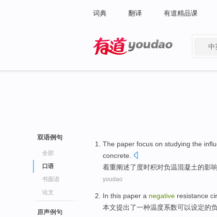
词典
翻译
有道精品课
中
有道 - 网易旗下搜索
双语例句
The paper focus on
studying
the
infl
全部
concrete
.
口语
着重
阐述了
度
时
积对
负
温
混凝土
的
影
书面语
youdao
论文
In this paper
a
negative
resistance
ci
本文
提出了
一
种
温度
系数
可以设定的
原声例句