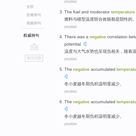
youdao
全部
The fuel
and
moderator
temperature
音频例句
燃料
与
模型
温度
联合效能
都
是
阴性
的
视频例句
youdao
权威例句
There
was
a
negative
correlation
bet
potential.
温度
与
大气
水势
也
呈现
负
相关
，随着
go
返回词典
youdao
top
The
negative
accumulated
temperatu
冬小麦越冬
期
负
积温
明显
减少
。
youdao
The
negative
accumulated
temperatu
冬小麦越冬
期
负
积温
明显
减少
。
youdao