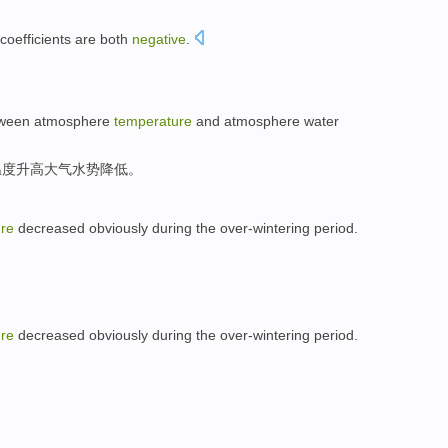
coefficients
are both
negative
.
。
ween
atmosphere
temperature
and
atmosphere
water
温度升高大气水势降低。
re
decreased
obviously
during the
over-wintering
period
.
re
decreased
obviously
during the
over-wintering
period
.