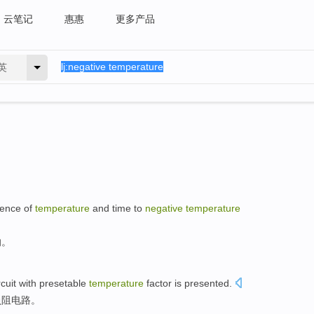
云笔记
惠惠
更多产品
英
uence
of
temperature
and
time
to
negative
temperature
响
。
rcuit
with presetable
temperature
factor
is
presented
.
负
阻
电路
。