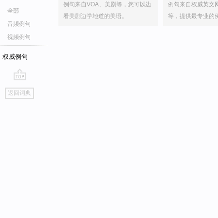
例句来自VOA、美剧等，您可以边
例句来自权威英文
全部
看美剧边学地道的美语。
等，提供最专业的
音频例句
视频例句
权威例句
go
返回词典
top