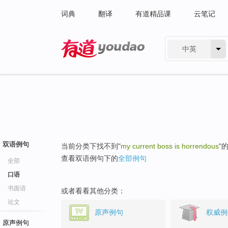
词典
翻译
有道精品课
云笔记
中英
有道 - 网易旗下搜索
双语例句
当前分类下找不到"
my current boss is horrendous
"
查看双语例句下的
全部例句
全部
口语
书面语
或者看看其他分类：
论文
原声例句
权威例
原声例句