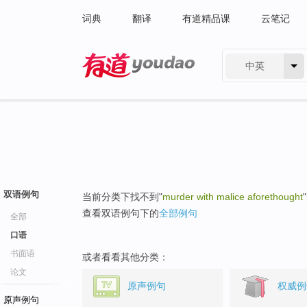
词典
翻译
有道精品课
云笔记
中英
有道 - 网易旗下搜索
双语例句
当前分类下找不到"
murder with malice aforethought
查看双语例句下的
全部例句
全部
口语
书面语
或者看看其他分类：
论文
原声例句
权威例
原声例句