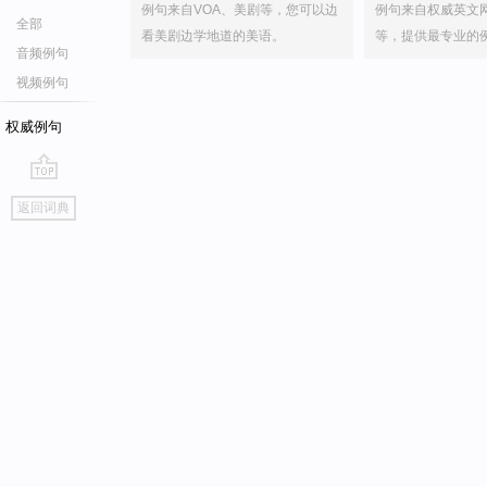
例句来自VOA、美剧等，您可以边
例句来自权威英文
全部
看美剧边学地道的美语。
等，提供最专业的
音频例句
视频例句
权威例句
go
返回词典
top