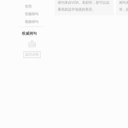
例句来自VOA、美剧等，您可以边
例句
全部
看美剧边学地道的美语。
等，
音频例句
视频例句
权威例句
go
返回词典
top