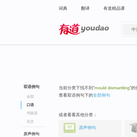
词典
翻译
有道精品课
中
有道 - 网易旗下搜索
双语例句
当前分类下找不到"
mould dismantling
"
查看双语例句下的
全部例句
全部
口语
书面语
或者看看其他分类：
论文
原声例句
原声例句