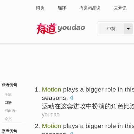
词典
翻译
有道精品课
云笔记
中英
有道 - 网易旗下搜索
双语例句
Motion
plays a bigger role
in
thi
全部
seasons
.
口语
运动
在
这套
进攻中
扮演
的角色
比
书面语
youdao
论文
Motion
plays a bigger role
in
thi
原声例句