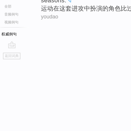
seasons
.
全部
运动
在
这套
进攻中
扮演
的角色
比
音频例句
youdao
视频例句
权威例句
go
返回词典
top