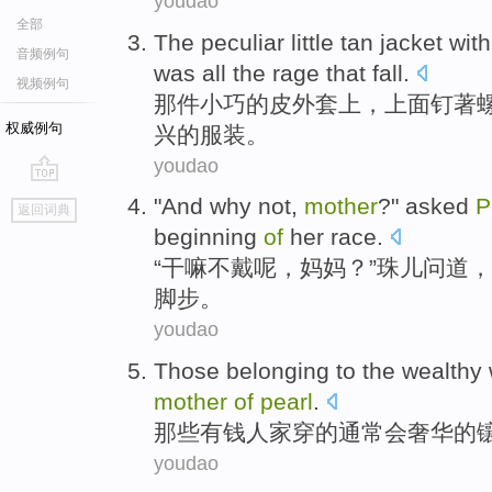
youdao
全部
The peculiar
little tan
jacket
wit
音频例句
was
all
the
rage
that fall
.
视频例句
那
件小巧的皮
外套
上，上面钉著
权威例句
兴
的
服装。
youdao
go
"
And why
not
,
mother
?"
asked
P
返回词典
top
beginning
of
her
race
.
“
干嘛
不
戴呢，
妈妈
？”
珠儿
问道
，
脚步。
youdao
Those
belonging to the
wealthy
mother
of
pearl
.
那些
有钱
人家穿
的
通常
会奢华
的
youdao