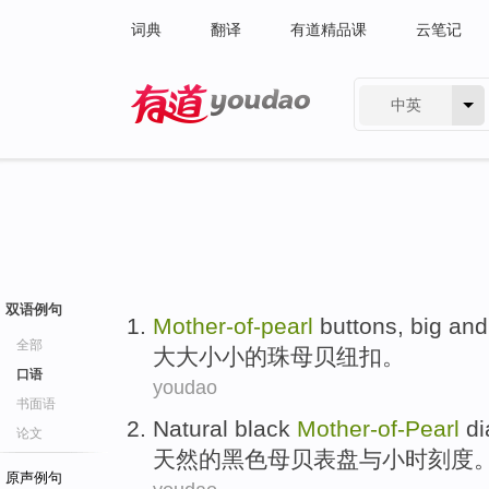
词典
翻译
有道精品课
云笔记
中英
有道 - 网易旗下搜索
双语例句
Mother-of
-
pearl
buttons
, big and
全部
大大小小的珠母贝
纽扣
。
口语
youdao
书面语
Natural
black
Mother-of
-
Pearl
di
论文
天然
的
黑色
母贝
表盘
与
小时
刻度
原声例句