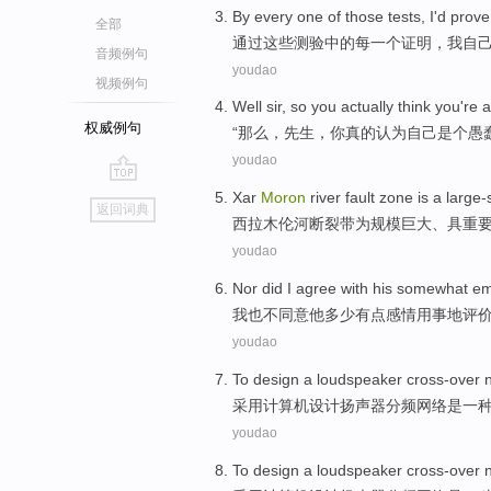
By
every
one
of
those
tests
,
I
'd
prove
全部
通过
这些
测验
中的
每
一
个
证明
，
我
自
音频例句
youdao
视频例句
Well
sir
,
so
you
actually
think
you
're 
权威例句
“
那么
，
先生
，
你
真的
认为
自己
是个
愚
youdao
go
Xar
Moron
river
fault
zone
is
a large-
返回词典
top
西拉木伦
河
断裂带
为
规模
巨大、具
重
youdao
Nor
did
I
agree with
his
somewhat
em
我
也
不
同意
他
多少有点
感情用事
地评
youdao
To
design
a
loudspeaker cross-over
采用
计算机
设计
扬声器
分频
网络
是
一
youdao
To
design
a
loudspeaker cross-over