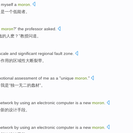
myself
a
moron
.
己
是一个
低能者
。
a
moron
?' the
professor
asked
.
蠢的人
麽
？”
教授
问道。
scale
and
significant
regional
fault zone.
要
作用的
区域性
大
断裂带
。
otional
assessment
of
me
as a
"
unique
moron
."
价
我
是
“
独一无二的
蠢材”。
network
by
using
an
electronic computer
is
a
new
moron
.
种
新的
设计手段。
network
by
using
an
electronic computer
is
a
new
moron
.