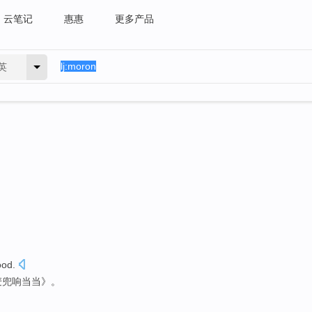
云笔记
惠惠
更多产品
英
ood
.
《麦兜响当当》。