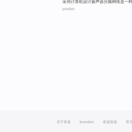
采用
计算机
设计
扬声器
分频
网络
是
一
youdao
关于有道
Investors
有道智选
官