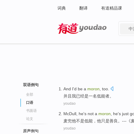
词典
翻译
有道精品课
中
有道 - 网易旗下搜索
双语例句
And
I
'd
be
a
moron
, too.
全部
并且
我
已经
是
一名
低能者。
口语
youdao
书面语
McDull,
he
's not
a
moron
, he
's just
g
论文
麦兜
他
不是
低能
，他
只是
善良
。---
youdao
原声例句