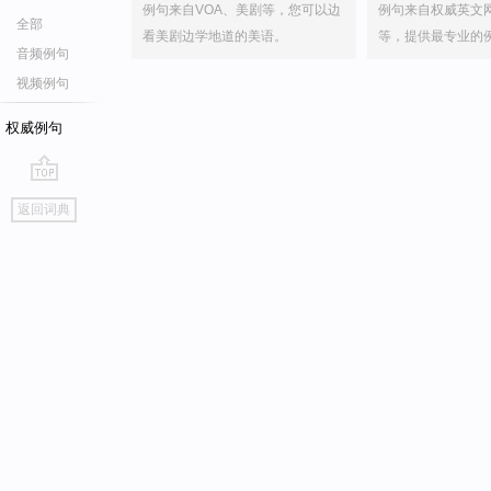
例句来自VOA、美剧等，您可以边
例句来自权威英文
全部
看美剧边学地道的美语。
等，提供最专业的
音频例句
视频例句
权威例句
go
返回词典
top