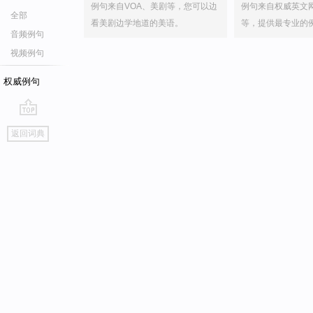
例句来自VOA、美剧等，您可以边
例句来自权威英文
全部
看美剧边学地道的美语。
等，提供最专业的
音频例句
视频例句
权威例句
go
返回词典
top