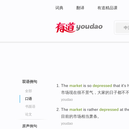
词典
翻译
有道精品课
中
有道 - 网易旗下搜索
双语例句
The
market
is so
depressed
that it's 
全部
市场
现在
很
不景气
，大家的日子都不
口语
youdao
书面语
The
market
is rather
depressed
at t
论文
目前
的
市场
相当
萧条
。
youdao
原声例句