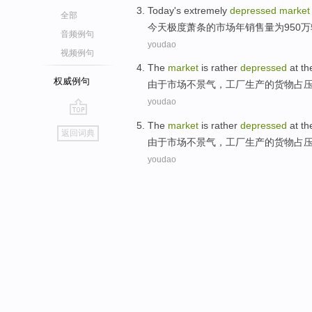
Today
's extremely
depressed
market
全部
今天
极度
萧条
的
市场
年销售量为950万
音频例句
youdao
视频例句
The
market
is rather
depressed
at
th
权威例句
由于
市场
不景气
，工厂生产的货物
占
youdao
go
The
market
is rather
depressed
at
th
返回词典
top
由于
市场
不景气
，工厂生产的货物
占
youdao