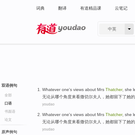
词典
翻译
有道精品课
云笔记
中英
有道 - 网易旗下搜索
双语例句
Whatever
one
's views about Mrs
Thatcher
,
she
l
全部
无论
从哪个
角度
来看撒切尔夫人，
她
都
留下了
她
的
口语
youdao
书面语
Whatever
one
's views about Mrs
Thatcher
,
she
l
论文
无论
从哪个
角度
来看撒切尔夫人，
她
都
留下了
她
的
youdao
原声例句