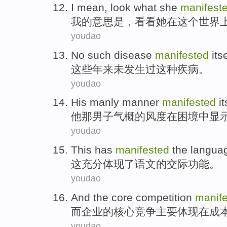
I
mean
,
look what
she
manifest
我
的
意思是
，
看看
她
在
这个
世界
youdao
No
such
disease
manifested
itse
这些
年来未发生过
这种
疾病
。
youdao
His
manly
manner
manifested
it
他
那男子
气概
的风度
在
困境
中显
youdao
This
has
manifested
the
langua
这
充分
体现
了
语文
的
交际
功能
。
youdao
And
the
core
competition
manif
而
企业的
核心
竞争
主要
体现
在
成
youdao