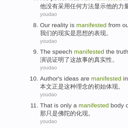
他
没有
采用
任何
方法
显示他的
力
youdao
Our
reality
is
manifested
from o
我们
的
现实
是
思想的
表现
。
youdao
The
speech
manifested
the
trut
演说
证明
了这
故事
的
真实性
。
youdao
Author
's
ideas
are
manifested
in
本文
正是
这种
理念
的
初始
体现。
youdao
That
is only
a
manifested
body
那
只是
佛陀
的
化现。
youdao