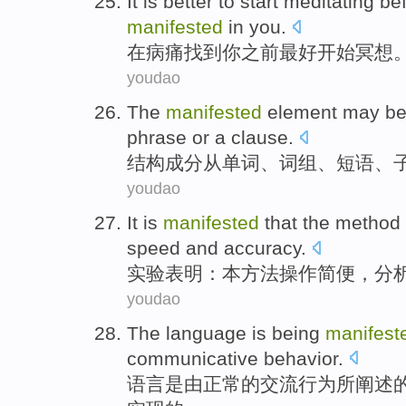
It is
better
to start
meditating
be
manifested
in
you
.
在
病痛找到
你
之前
最好
开始
冥想
youdao
The
manifested
element
may b
phrase
or
a
clause.
结构成分
从
单词
、
词组
、短语、
youdao
It is
manifested
that
the
method
speed
and
accuracy
.
实验
表明
：
本
方法
操作
简便
，分
youdao
The
language
is
being
manifest
communicative
behavior
.
语言
是
由
正常
的
交流
行为所阐述