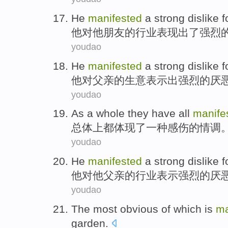
He
manifested
a
strong
dislike
f
他
对
他
朋友
的
行业
表现
出了
强烈
youdao
He
manifested
a
strong
dislike
f
他
对
父亲
的生意
表示
出
强烈的
厌
youdao
As a
whole
they have all
manife
总体上
都
体现了
一
种
感伤
的
情调
youdao
He
manifested
a strong
dislike
f
他
对
他
父亲
的
行业
表示
强烈
的
厌
youdao
The
most
obvious
of
which
is
ma
garden
.