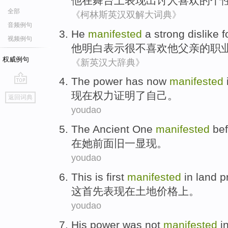
他
在
舞台
上表
现出
讨人喜欢
的
个
全部
《柯林斯英汉双解大词典》
音频例句
He
manifested
a strong
dislike
f
视频例句
他
明白表示
很
不喜欢
他
父亲
的
职
权威例句
《新英汉大辞典》
The
power
has
now
manifested
go
现在
权力
证明了
自己
。
返回词典
top
youdao
The
Ancient
One
manifested
be
在
她
前面
旧
一
显现
。
youdao
This
is
first
manifested
in
land
p
这
首先
表现
在
土地
价格
上。
youdao
His
power
was not
manifested
i