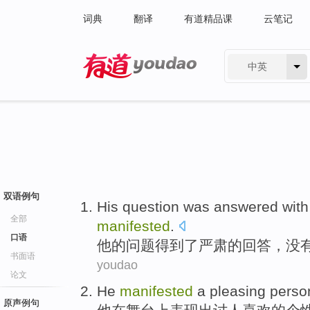
词典
翻译
有道精品课
云笔记
中英
有道 - 网易旗下搜索
双语例句
His
question
was answered
wit
全部
manifested
.
口语
他
的
问题
得到
了
严肃
的回答，
没
书面语
youdao
论文
He
manifested
a
pleasing
person
原声例句