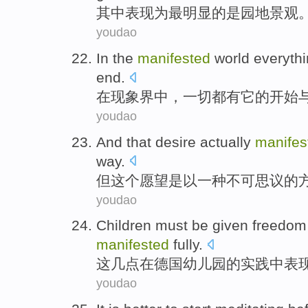
其中
表现
为
最
明显
的
是
园地
景观
youdao
In
the
manifested
world
everyth
end
.
在
现象
界
中，
一切都
有
它
的
开始
youdao
And
that
desire
actually
manifes
way
.
但
这个
愿望
是以
一
种不可思议的
youdao
Children must
be
given freedom
manifested
fully
.
这几点
在
德国幼儿园的实践中
表
youdao