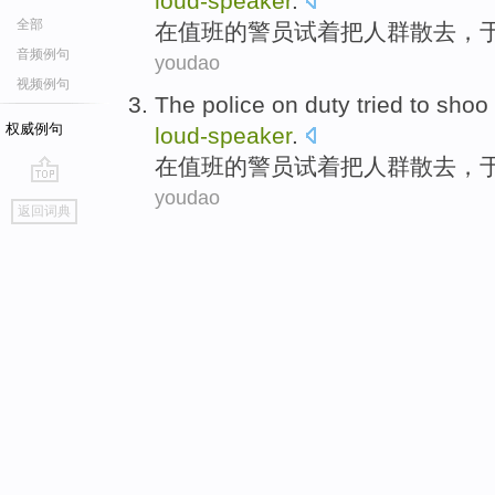
loud-
speaker
.
全部
在
值班的
警员
试着
把
人群
散去，
音频例句
youdao
视频例句
The
police
on duty
tried
to shoo
权威例句
loud-
speaker
.
在
值班的
警员
试着
把
人群
散去，
youdao
go
返回词典
top