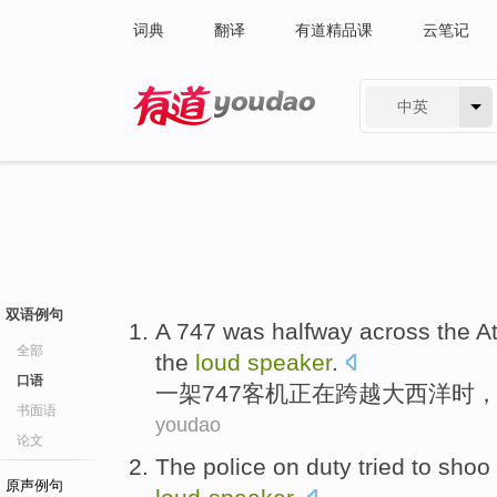
词典
翻译
有道精品课
云笔记
中英
有道 - 网易旗下搜索
双语例句
A
747
was halfway
across
the At
全部
the
loud
speaker
.
口语
一架
747客机
正在
跨越
大西洋
时
书面语
youdao
论文
The
police
on duty
tried
to shoo
原声例句