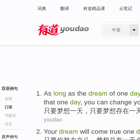
词典
翻译
有道精品课
云笔记
中英
有道 - 网易旗下搜索
双语例句
As
long
as the
dream
of
one
da
全部
that one
day
,
you can
change
y
口语
只要
梦想
一
天
，只要梦想
存在
一
书面语
youdao
论文
Your
dream
will
come
true
one
d
原声例句