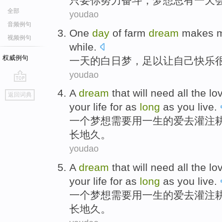
只要
你
努力奋斗，
梦想
总有
一
天
全部
youdao
音频例句
One
day
of
farm
dream
makes
m
视频例句
while
.
权威例句
一
天
的
白日梦
，
足以让
自己
快乐
youdao
go
A
dream
that
will need
all
the
lo
返回词典
top
your
life
for as
long
as you
live
.
一个
梦想
需要
用一生
的
爱
去灌注
长
地久
。
youdao
A
dream
that
will need
all
the
lo
your
life
for as
long
as you
live
.
一个
梦想
需要
用一生
的
爱
去灌注
长
地久
。