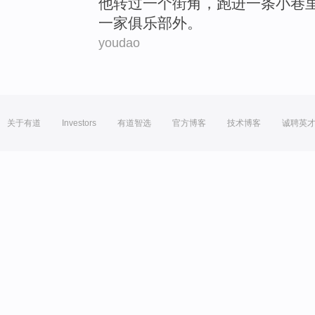
他
转过
一
个
街角
，跑
进
一
条
小巷
一家俱乐部外。
youdao
关于有道
Investors
有道智选
官方博客
技术博客
诚聘英