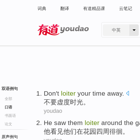
词典
翻译
有道精品课
云笔记
中英
有道 - 网易旗下搜索
双语例句
Don't
loiter
your
time
away.
全部
不要
虚度
时光
。
口语
youdao
书面语
He
saw
them
loiter
around the
g
论文
他
看见
他们
在
花园四周
徘徊
。
原声例句