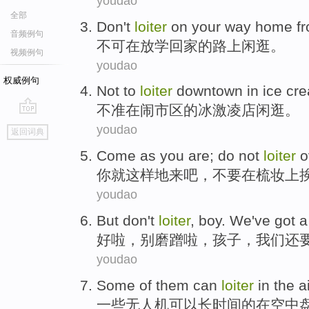
youdao
全部
Don't
loiter
on your way
home
f
音频例句
不可
在
放学
回家
的路上闲逛。
视频例句
youdao
权威例句
Not to
loiter
downtown
in
ice cr
不准
在
闹市区的
冰激凌
店闲逛。
go
youdao
返回词典
top
Come
as
you
are
;
do not
loiter
ov
你
就
这样地
来吧
，
不要
在
梳妆
上
youdao
But
don't
loiter
,
boy
.
We
've
got 
好啦，
别
磨蹭
啦，
孩子
，
我们
还
youdao
Some
of
them
can
loiter
in
the a
一些
无人机
可以
长
时间
的
在
空中