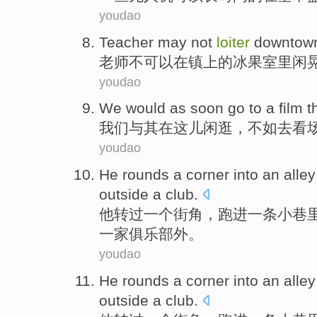
youdao
Teacher
may
not
loiter
downtow
老师
不
可以
在镇上
的
冰果
室里闲
youdao
We
would as soon
go to
a
film
t
我们
与其
在这儿闲逛，不如
去
看
youdao
He
rounds
a
corner
into
an
alle
outside a
club
.
他
转过
一
个
街角
，跑
进
一
条
小巷
一家俱乐部外。
youdao
He
rounds
a
corner
into
an
alle
outside a
club
.