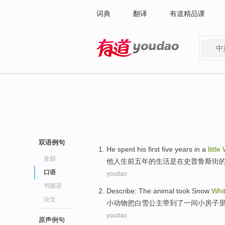
词典
翻译
有道精品课
中
有道 - 网易旗下搜索
双语例句
He
spent
his first
five
years
in
a
little
全部
他人生前
五
年
的生活是
在
史
普鲁斯
街
口语
youdao
书面语
Describe: The
animal
took
Snow
Whi
论文
小
动物
把
白雪
公主带到了
一间
小
房子
youdao
原声例句