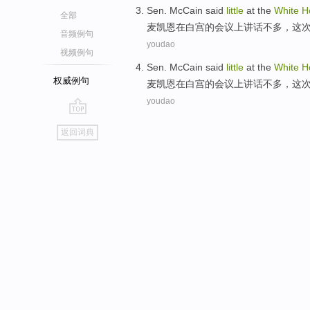
Sen. McCain
said
little
at
the
White
H
全部
麦凯恩
在
白宫
的
会议
上讲话不多，这
音频例句
youdao
视频例句
Sen. McCain
said
little
at
the
White
H
权威例句
麦凯恩
在
白宫
的
会议
上讲话不多，这
youdao
go
返回词典
top