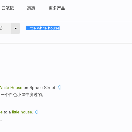
云笔记
惠惠
更多产品
英
White
House
on
Spruce
Street
.
的
一个
白色
小屋
中
度过
的。
te
to
a
little
house
.
里
。