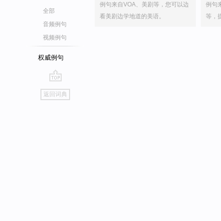
例句来自VOA、美剧等，您可以边
例句
全部
看美剧边学地道的美语。
等，
音频例句
视频例句
权威例句
go
返回词典
top