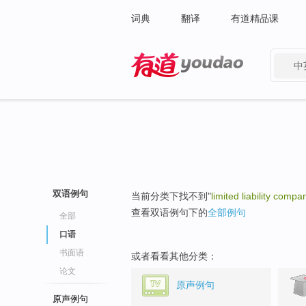
词典
翻译
有道精品课
中
有道 - 网易旗下搜索
双语例句
当前分类下找不到"
limited liability comp
查看双语例句下的
全部例句
全部
口语
书面语
或者看看其他分类：
论文
原声例句
原声例句