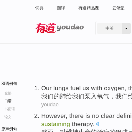
词典
翻译
有道精品课
云笔记
中英
有道 - 网易旗下搜索
双语例句
Our
lungs fuel
us
with
oxygen
, 
全部
我们
的
肺
给
我们
泵入
氧气
，我们
口语
youdao
书面语
However
, there is
no
clear
defini
论文
sustaining
therapy
.
原声例句