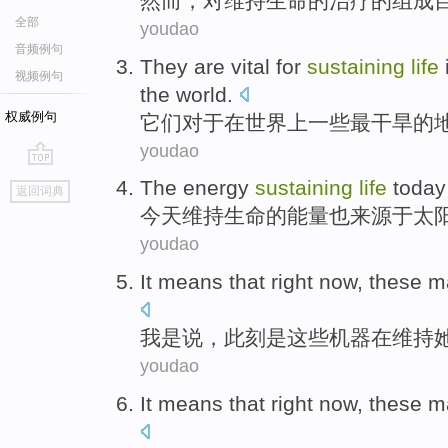
然而
，对
维持
生命的
治疗
的
组成
全部
youdao
音频例句
They
are vital
for
sustaining
life
视频例句
the world
.
权威例句
它们
对于
在
世界上
一些
最
干旱
的
youdao
go
The
energy
sustaining
life
today
返回词典
top
今天
维持
生命
的
能量
也
来源于
太
youdao
It means
that
right
now,
these
m
我
是
说
，
此刻是
这些
机器
在
维持
youdao
It means
that
right
now,
these
m