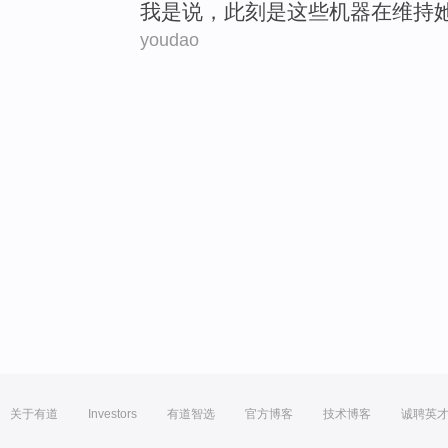
我
是
说
，
此刻是
这些
机器
在
维持
youdao
关于有道
Investors
有道智选
官方博客
技术博客
诚聘英