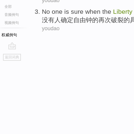
youdao
全部
No
one
is
sure
when
the
Liberty
音频例句
没有
人
确定
自由
钟
的
再次
破裂
的
视频例句
youdao
权威例句
go
返回词典
top