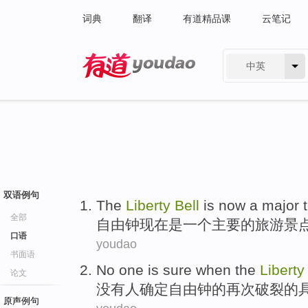
词典
翻译
有道精品课
云笔记
中英
有道 - 网易旗下搜索
双语例句
The
Liberty
Bell
is
now
a
major
全部
自由
钟
现在
是
一个
主要
的
旅游
景
口语
youdao
书面语
No
one
is
sure
when
the
Liberty
论文
没有
人
确定
自由
钟
的
再次
破裂
的
原声例句