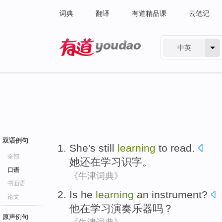
词典
翻译
有道精品课
云笔记
中英
有道 - 网易旗下搜索
双语例句
She
's still
learning
to read
.
全部
她
还
在
学习
识字
。
口语
《牛津词典》
书面语
Is
he
learning
an instrument
?
论文
他
在学习
演奏
乐器
吗？
原声例句