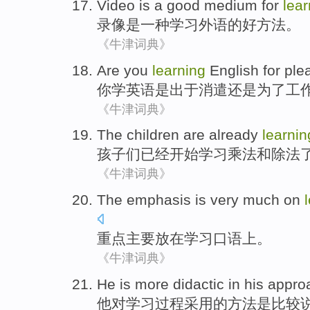
Video
is
a
good
medium
for
lear
录像
是
一种
学习
外语
的
好
方法
。
《牛津词典》
Are
you
learning
English
for ple
你
学
英语
是
出于
消遣
还是
为了
工
《牛津词典》
The children
are
already
learnin
孩子
们
已经开始
学习
乘法
和
除法
《牛津词典》
The emphasis
is very much on
重点
主要放在
学习
口语上。
《牛津词典》
He
is
more
didactic
in his
appro
他
对
学习
过程
采用的
方法
是
比较