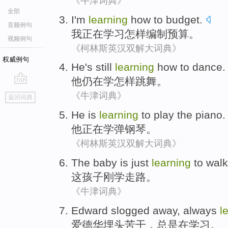
《牛津词典》
全部
I
'm
learning
how to
budget
.
音频例句
我
正在
学习
怎样
编制预算
。
视频例句
《柯林斯英汉双解大词典》
权威例句
He
's still
learning
how to
dance
.
他
仍
在学
怎样
跳舞
。
go
《牛津词典》
返回词典
top
He
is
learning
to
play the piano
.
他
正在
学
弹钢琴
。
《柯林斯英汉双解大词典》
The
baby
is just
learning
to
walk
这
孩子
刚
学
走路
。
《牛津词典》
Edward
slogged
away,
always
l
爱德华
埋头
苦干，
总是
在学习。