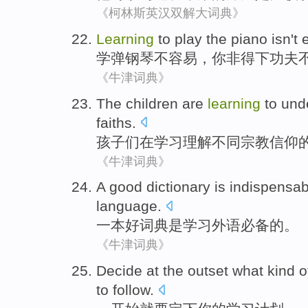
《柯林斯英汉双解大词典》
Learning
to
play the piano
isn't
学
弹钢琴
不
容易
，你非得下功夫
《牛津词典》
The children
are
learning
to
und
faiths
.
孩子
们在
学习
理解
不同
宗教信仰
《牛津词典》
A
good
dictionary
is
indispensab
language
.
一本
好
词典
是
学习
外语
必备
的。
《牛津词典》
Decide at the
outset
what kind
o
to follow.