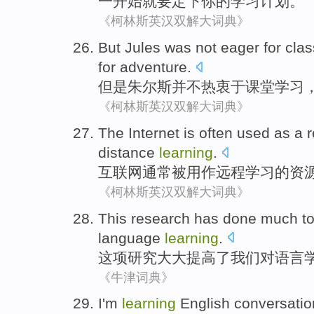
一开始就要定下
你
的
学习
计划
。
《柯林斯英汉双解大词典》
But
Jules
was not
eager for
cla
for
adventure
.
但是
朱尔斯
并不
热衷于
课堂
学习
《柯林斯英汉双解大词典》
The Internet
is often
used
as a
distance
learning
.
互联网
通常
被用作
远程
学习
的
资
《柯林斯英汉双解大词典》
This
research
has done much
t
language
learning
.
这项
研究
大大
提高
了
我们
对
语言
《牛津词典》
I
'm
learning
English
conversatio