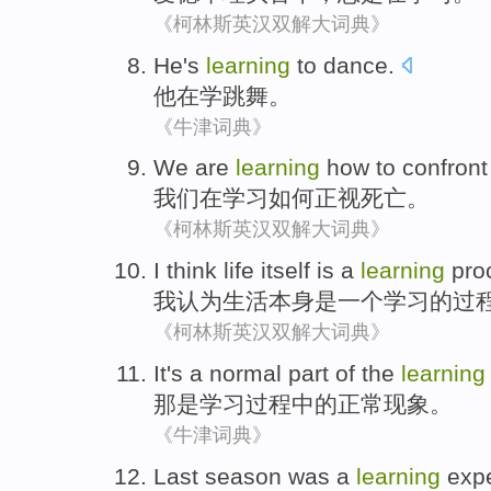
《柯林斯英汉双解大词典》
He
's
learning
to
dance
.
他
在学
跳舞
。
《牛津词典》
We
are
learning
how to
confront
我们
在
学习
如何
正视
死亡
。
《柯林斯英汉双解大词典》
I
think
life
itself
is
a
learning
pro
我
认为
生活
本身
是
一个
学习
的
过
《柯林斯英汉双解大词典》
It
's
a
normal
part
of the
learning
那
是
学习
过程
中的
正常
现象。
《牛津词典》
Last
season
was
a
learning
exp