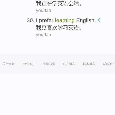
我
正在
学
英语
会话
。
youdao
I
prefer
learning
English
.
我
更喜欢
学习
英语
。
youdao
关于有道
Investors
有道智选
官方博客
技术博客
诚聘英