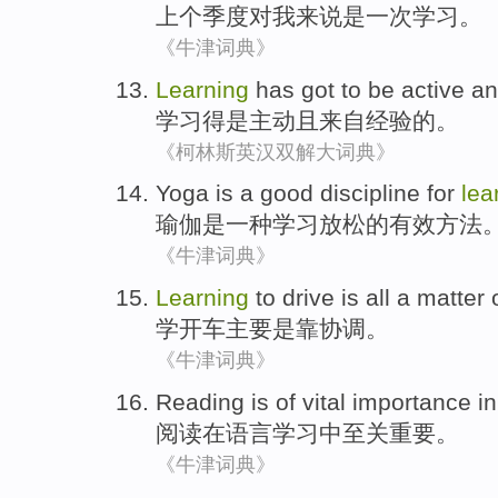
上个季度
对
我来说
是
一次
学习
。
《牛津词典》
Learning
has got to
be
active
an
学习
得
是
主动
且
来自经验
的。
《柯林斯英汉双解大词典》
Yoga
is
a
good discipline for
lea
瑜伽
是
一种
学习
放松
的有效方法
《牛津词典》
Learning
to
drive
is
all a matter 
学
开车主要
是
靠协调
。
《牛津词典》
Reading
is
of vital
importance
in
阅读
在
语言
学习
中
至关
重要
。
《牛津词典》