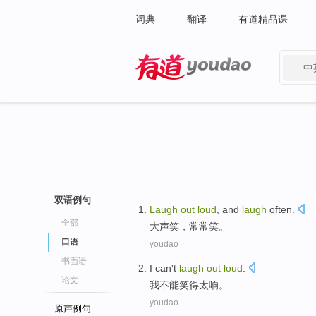
词典
翻译
有道精品课
中
有道 - 网易旗下搜索
双语例句
Laugh
out
loud
, and
laugh
often
.
全部
大声
笑
，
常常
笑。
口语
youdao
书面语
I
can't
laugh
out
loud
.
论文
我
不能
笑得
太
响。
youdao
原声例句