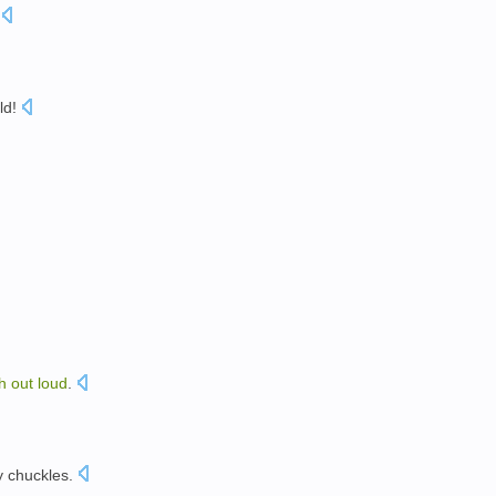
ld
!
gh
out
loud
.
y
chuckles
.