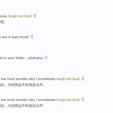
ssue
,
laugh
out
loud
.
来吧。
u
are in
bad
mood
.
nk
to
your
folder
…ahahaha.
me
must
wonder
why
I
sometimes
laugh
out
loud
.
纳闷
，
为何
我会
不时
地笑
出声
。
me
must
wonder
why
I
sometimes
laugh
out
loud
.
纳闷
，
为何
我会
不时
地笑
出声
。