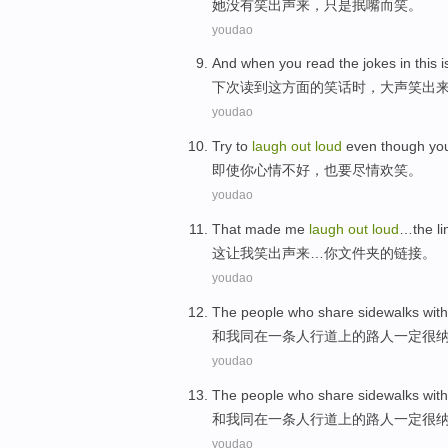
她
没有
笑
出声
来，
只是
抿嘴而笑
。
youdao
And when you
read
the
jokes
in
this
i
下次
读到
这
方面
的
笑话
时，大声
笑
出
youdao
Try to
laugh
out
loud
even though
yo
即使
你
心情
不好
，也
要
尽情
欢笑
。
youdao
That
made
me
laugh
out
loud
…the
li
这
让
我
笑
出声来
…
你
文件夹
的
链接
。
youdao
The people who
share sidewalks
with
和
我
同在一条
人行道
上的路人
一定
很
youdao
The people who
share sidewalks
with
和
我
同在一条
人行道
上的路人
一定
很
youdao