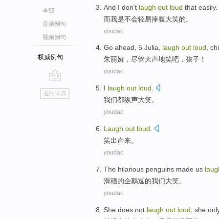
And
I
don't
laugh
out
loud
that
easily
.
全部
而
我
是
不会
轻易
捧腹
大笑
的。
音频例句
youdao
视频例句
Go ahead, 5
Julia
,
laugh
out
loud
,
chi
权威例句
朱丽娅
，尽管
大声
地
笑
吧，
孩子
！
youdao
go
I
laugh
out
loud
.
返回词典
top
我们
都纵声
大笑
。
youdao
Laugh
out
loud
.
笑
出声
来。
youdao
The
hilarious
penguins
made
us
lau
滑稽
的
企鹅
逗的
我们
大笑。
youdao
She
does not
laugh
out
loud
;
she onl