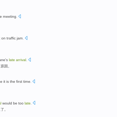
he
meeting
.
t on
traffic
jam
.
。
lane
's
late
arrival
.
何
原因
。
se
it
is
the first
time
.
。
l
would
be too
late
.
迟了
。