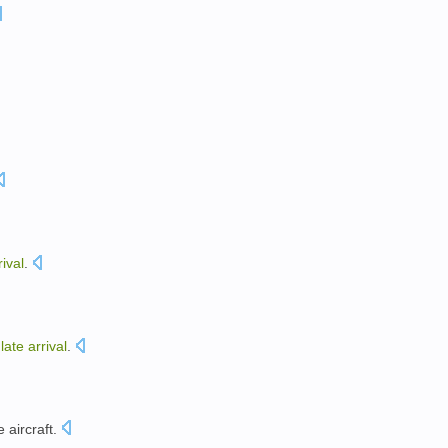
rival
.
late
arrival
.
。
e
aircraft
.