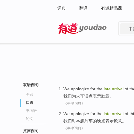
词典
翻译
有道精品课
中
有道 - 网易旗下搜索
双语例句
We
apologize
for
the
late
arrival
of t
全部
我们
为
火车
误点表示歉意
。
口语
《牛津词典》
书面语
We
apologize for
the
late
arrival
of
th
论文
我们
对本
趟列车
的
晚点
表示
歉意
。
《牛津词典》
原声例句