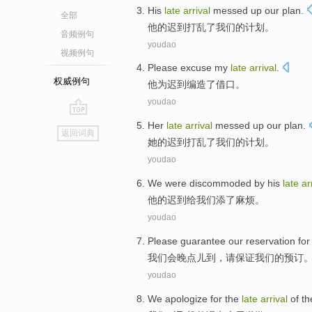
His
late
arrival
messed up
our
plan
.
全部
他
的
迟到
打乱
了
我们
的
计划
。
音频例句
youdao
视频例句
Please excuse
my
late
arrival
.
权威例句
他为
迟到
编造
了借口。
youdao
go
Her
late
arrival
messed up
our
plan
.
返回词典
top
她
的
迟到
打乱
了
我们
的
计划
。
youdao
We
were discommoded
by
his
late
ar
他
的迟到给
我们
添
了麻烦。
youdao
Please
guarantee
our
reservation
for
我们
会
晚点儿到
，
请
保证
我们
的预订
youdao
We
apologize
for
the
late
arrival
of
th