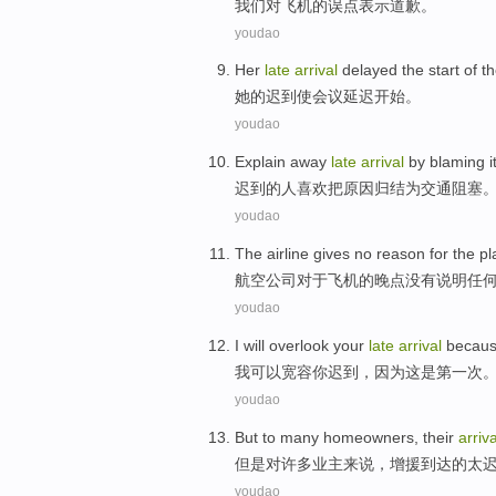
我们
对
飞机
的
误点表示道歉
。
youdao
Her
late
arrival
delayed
the
start
of
t
她
的
迟到
使
会议
延迟
开始
。
youdao
Explain away
late
arrival
by
blaming
i
迟到
的人
喜欢把原因归结为
交通
阻塞
youdao
The airline
gives
no
reason
for
the p
航空
公司
对于
飞机
的晚点
没有
说明任
youdao
I
will
overlook
your
late
arrival
becau
我
可以
宽容
你
迟到
，
因为
这
是
第一
次
youdao
But
to
many
homeowners
, their
arriva
但是
对
许多
业主
来说，增援
到达
的
太
youdao