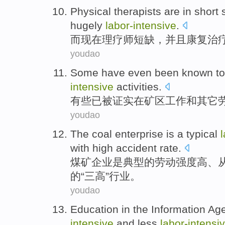
Physical
therapists
are in
short 
hugely
labor-
intensive
.
而现在
理疗
师
短缺
，
并且
康复
治
youdao
Some
have
even
been
known t
intensive
activities
.
有些
已
被
证实
在
矿区
工作
和
其它
youdao
The coal
enterprise
is
a typical
with
high
accident
rate
.
煤矿
企业
是
典型
的
劳动
强度
高
、
的“三高”
行业
。
youdao
Education
in the
Information
Ag
intensive
and
less
labor-
intensi