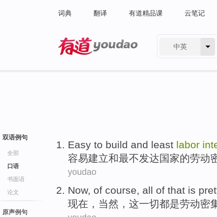
词典
翻译
有道精品课
云笔记
中英
有道 - 网易旗下搜索
双语例句
Easy to
build
and
least
labor
int
全部
容易
建立
和
最不发达
国家的
劳动
口语
youdao
书面语
Now
,
of course
,
all
of
that
is
pret
论文
现在
，
当然
，
这
一切
都
是
劳动
密
原声例句