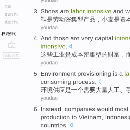
youdao
全部
Shoes
are
labor
intensive
and
w
音频例句
鞋
是
劳动
密集型
产品，
小麦
是
资
视频例句
youdao
权威例句
And
those
are
very capital
inten
intensive
.
go
这些
工业
是
成本
密集型
的财富，
返回词典
top
youdao
Environment
provisioning
is
a
l
consuming
process
.
环境
供应
是
一个
需要大量
人工
、
youdao
Instead
,
companies
would
mos
production
to
Vietnam
,
Indonesi
countries
.