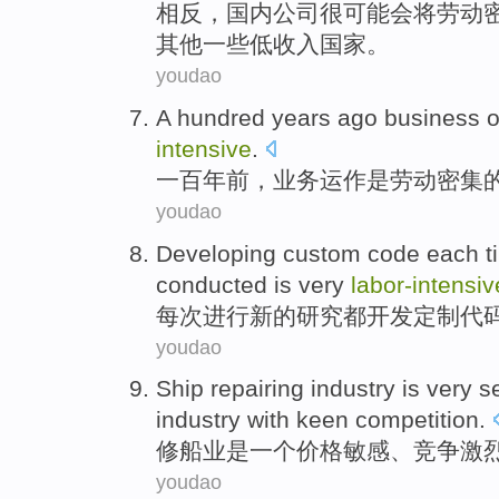
相反
，
国内公司
很
可能
会将
劳动
其他
一些低收入
国家。
youdao
A hundred
years
ago
business
o
intensive
.
一百
年
前
，
业务
运作
是
劳动
密集
youdao
Developing
custom
code
each t
conducted
is very
labor-
intensiv
每次
进行
新的
研究
都
开发
定制
代
youdao
Ship repairing
industry
is
very
s
industry
with
keen competition
.
修船
业
是
一
个
价格
敏感
、竞争
激
youdao