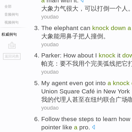
a
man
with it.
全部
大象
力气
很大
，
可以
打倒
一个
人
音频例句
youdao
视频例句
The elephant
can
knock
down
a
权威例句
大象
能用
鼻子
把
人
撞倒
。
youdao
go
Parker
:
How about
I
knock
it
do
返回词典
top
帕克
：
要不
我
用
个
完美
弧线
把
它
youdao
My
agent
even
got
into
a
knock
Union
Square
Café
in
New York 
我
的
代理人
甚至
在
纽约
联合
广场
youdao
Follow
these
steps
to
learn
how 
pointer
like
a
pro
.