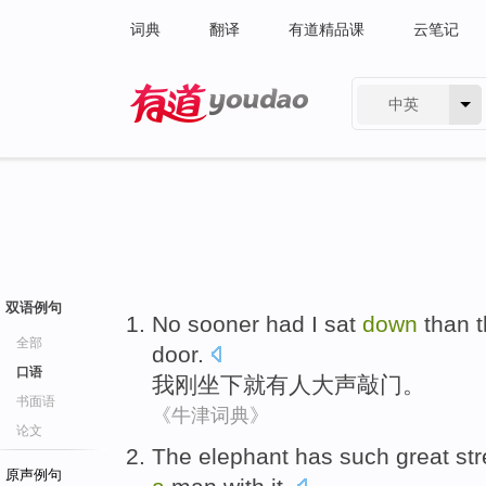
词典
翻译
有道精品课
云笔记
中英
有道 - 网易旗下搜索
双语例句
No
sooner
had
I
sat
down
than
全部
door
.
口语
我
刚
坐下
就有人
大声
敲门
。
书面语
《牛津词典》
论文
The elephant
has such
great
st
原声例句