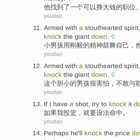
他
找到了
一个
可以
挣
大钱
的
职位
youdao
Armed with
a
stouthearted
spirit
knock
the giant
down
.
小
男孩
用
刚毅的
精神
鼓舞自己，
youdao
Armed
with
a
stouthearted spirit
knock
the giant
down
.
这个胆小
的
男孩
很害怕，不敢
与
youdao
If
I
have
a
shot
,
try to
knock
it
d
如果
我
投篮
，就要
设法
命中
。
youdao
Perhaps
he
'll
knock
the price
do