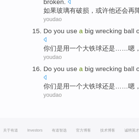
broken
.
如果
玻璃
有
破损
，
或许
他
还会
再
youdao
Do
you
use
a
big
wrecking
ball
o
你们
是
用
一个
大
铁
球
还是
……嗯
youdao
Do
you
use
a
big
wrecking
ball
o
你们
是
用
一个
大
铁
球
还是
……嗯
youdao
关于有道
Investors
有道智选
官方博客
技术博客
诚聘英