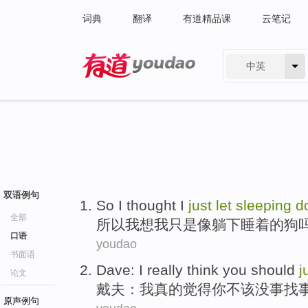
词典
翻译
有道精品课
云笔记
中英
有道 - 网易旗下搜索
双语例句
So
I
thought
I
just
let
sleeping
d
全部
所以
我
想
我
只是
像躺下
睡着
的
狗
口语
youdao
书面语
Dave
:
I
really
think
you
should
j
论文
戴夫
：
我
真的
觉得
你
不该
没事找
原声例句