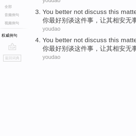
youdao
全部
You
better
not
discuss
this
matt
音频例句
你
最好
别
谈
这件
事
，
让
其
相安无
视频例句
youdao
权威例句
You
better
not
discuss
this
matt
你
最好
别
谈
这件
事
，
让
其
相安无
go
youdao
返回词典
top