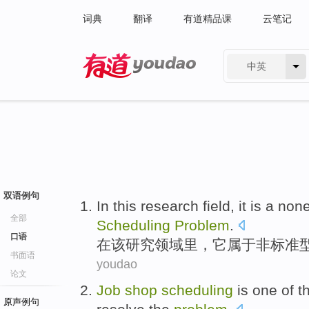
词典
翻译
有道精品课
云笔记
中英
有道 - 网易旗下搜索
双语例句
In
this
research
field
,
it
is
a non
全部
Scheduling
Problem
.
口语
在
该
研究
领域
里，
它
属于
非
标准
书面语
youdao
论文
Job
shop
scheduling
is
one
of t
原声例句