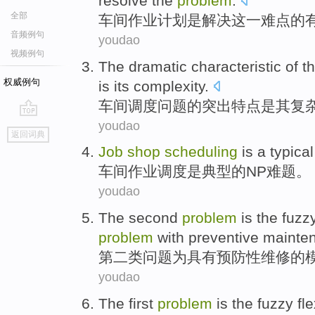
resolve
the
problem
.
全部
车间
作业计划
是
解决
这
一
难点
的
音频例句
youdao
视频例句
The
dramatic
characteristic
of
t
权威例句
is
its
complexity
.
车间
调度
问题
的
突出
特点
是
其
复
youdao
go
返回词典
top
Job
shop
scheduling
is
a typical
车间
作业调度
是
典型
的
NP
难题
。
youdao
The second
problem
is
the
fuzz
problem
with
preventive
mainte
第
二类
问题
为
具有
预防性
维修
的
youdao
The first
problem
is
the
fuzzy
fl