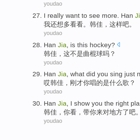
youdao
I
really
want to
see
more
.
Han
J
我
还
想
多
看看
。
韩佳
，这样吧。
youdao
Han
Jia
, is
this
hockey
?
韩佳
，
这
不是曲棍球
吗？
youdao
Han
Jia
,
what
did
you
sing
just
n
哎
韩佳
，
刚才
你
唱
的
是什么
歌？
youdao
Han
Jia
,
I
show
you
the
right
pl
韩佳
，
你
看，
带
你
来
对
地方
了
吧
youdao