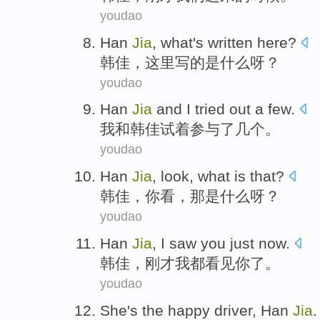
youdao
Han
Jia
,
what
's
written
here
?
韩佳
，这里
写
的是
什么
呀？
youdao
Han
Jia
and
I
tried out
a
few
.
我
和
韩佳
试
着参与了
几个
。
youdao
Han
Jia
,
look
,
what
is
that
?
韩佳
，
你看
，
那
是
什么
呀？
youdao
Han
Jia
,
I
saw
you
just now
.
韩佳
，
刚才
我
都看见
你
了。
youdao
She
's
the
happy
driver
,
Han
Jia
.