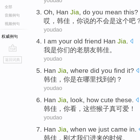
youdao
全部
Oh
,
Han
Jia
,
do you
mean
this
?
音频例句
哎
，
韩佳
，
你
说
的不会是
这个
吧
视频例句
youdao
权威例句
I
am
your
old friend
Han
Jia
.
我
是
你们
的
老朋友
韩佳
。
go
youdao
返回词典
top
Han
Jia
,
where did
you
find
it?
韩佳
，
你
是在
哪里
找到
的？
youdao
Han
Jia
,
look
,
how cute
these
.
韩佳
，
你看
，
这些
猴子
真可
爱！
youdao
Han
Jia
,
when
we
just
came in
.
韩佳
，
刚才
我们
进来
的
时候
。