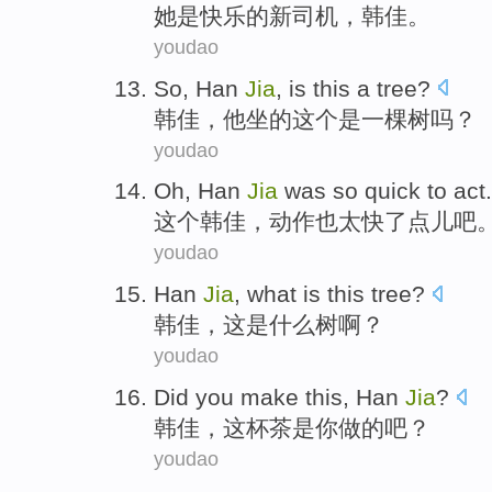
她
是
快乐
的
新司机
，
韩佳
。
youdao
So,
Han
Jia
,
is
this
a tree
?
韩佳
，他坐的
这个
是
一棵树
吗？
youdao
Oh
, Han
Jia
was
so quick
to
act
.
这个韩佳
，动作
也
太快
了点儿吧
youdao
Han
Jia
,
what
is
this
tree
?
韩佳
，
这
是
什么
树
啊？
youdao
Did
you
make
this
,
Han
Jia
?
韩佳
，
这
杯茶是
你
做
的吧？
youdao