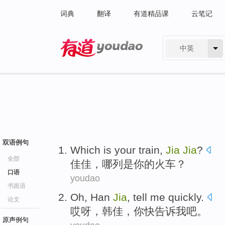
词典
翻译
有道精品课
云笔记
中英
有道 - 网易旗下搜索
双语例句
Which
is
your
train
,
Jia
Jia
?
全部
佳佳
，
哪
列
是
你
的火车？
口语
youdao
书面语
Oh
,
Han
Jia
,
tell
me
quickly
.
论文
哎呀
，
韩佳
，
你
快
告诉
我
吧。
原声例句