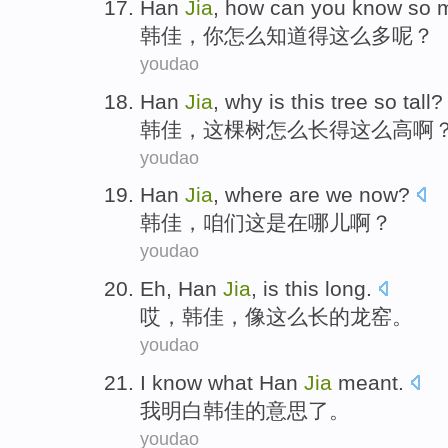
Han
Jia
,
how can
you
know
so
韩佳
，
你
怎么
知道
得这么
多
呢？
youdao
Han
Jia
,
why
is
this
tree
so tall
?
韩佳
，
这
棵树
怎么
长得
这么
高啊
youdao
Han
Jia
,
where are
we
now?
韩佳
，
咱们
这
是
在哪儿啊？
youdao
Eh
,
Han
Jia
, is
this
long
.
哎
，
韩佳
，像
这么
长的
龙窑。
youdao
I
know what
Han
Jia
meant
.
我
明白
韩佳
的
意思了
。
youdao