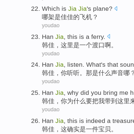
Which
is
Jia
Jia
's
plane
?
哪
架
是
佳佳
的
飞机
？
youdao
Han
Jia
,
this
is
a
ferry
.
韩佳
，
这里
是
一个
渡口啊
。
youdao
Han
Jia
,
listen
.
What
's
that
sou
韩佳
，
你听听
。
那
是
什么
声音
哪
youdao
Han
Jia
,
why did
you
bring
me
h
韩佳
，
你
为什么
要
把
我
带到
这里
youdao
Han
Jia
,
this
is
indeed
a
treasur
韩佳
，
这
确实
是一
件宝贝
。