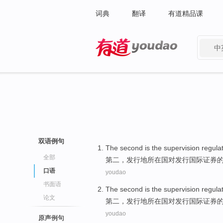
词典
翻译
有道精品课
中
有道 - 网易旗下搜索
双语例句
The second
is
the
supervision regula
全部
第二
，
发行
地所在国
对发行国际证券
口语
youdao
书面语
The second
is
the
supervision regula
论文
第二
，
发行
地所在国
对发行国际证券
youdao
原声例句