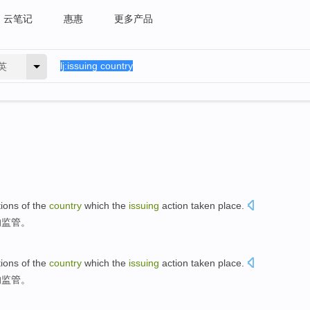
云笔记
惠惠
更多产品
英
tions
of the
country
which the
issuing
action taken
place
.
的
监管
。
tions
of the
country
which the
issuing
action taken
place
.
的
监管
。