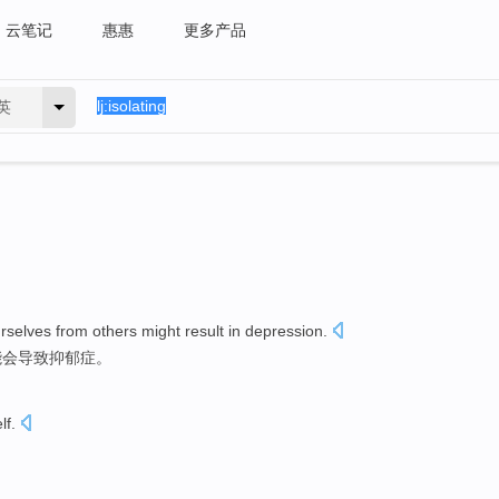
云笔记
惠惠
更多产品
英
rselves
from
others
might
result in
depression
.
能会
导致
抑郁症
。
lf
.