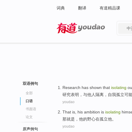
词典
翻译
有道精品课
中
有道 - 网易旗下搜索
双语例句
Research
has shown
that
isolating
ou
全部
研究
表明
，
与
他人
隔离
，
自我
孤立
可
口语
youdao
书面语
That
is
,
his
ambition
is
isolating
himse
论文
那
就是
，
他
的
野心
在
孤立他。
youdao
原声例句