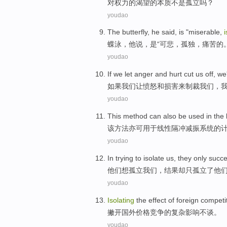
对
权力
的
渴望
的
本质
不是
孤立
吗？
youdao
The butterfly
,
he
said
,
is
"
miserable
,
i
蝶泳
，
他
说
，
是
“
可悲
，
孤独
，
痛苦
的
youdao
If
we
let
anger
and
hurt
cut
us
off, we
如果
我们
让
愤怒
和
损害
来制裁
我们
，
youdao
This
method
can also be
used in
the 
该
方法
亦可
用于
线性
隔
冲减振系统的
youdao
In
trying to
isolate
us
,
they
only
succe
他们
想
孤立
我们
，结果却
只
孤立
了
他
youdao
Isolating
the
effect
of
foreign
competi
撇开
国外
价格
竞争
的
复杂
影响
不
谈。
youdao