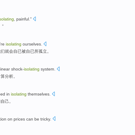
solating
,
painful
."
。”
're
isolating
ourselves.
我们
就会
自已被自已所
孤立
。
linear
shock-
isolating
system
.
计算
分析。
ed in
isolating
themselves
.
们自己
。
tion
on
prices
can be tricky
.