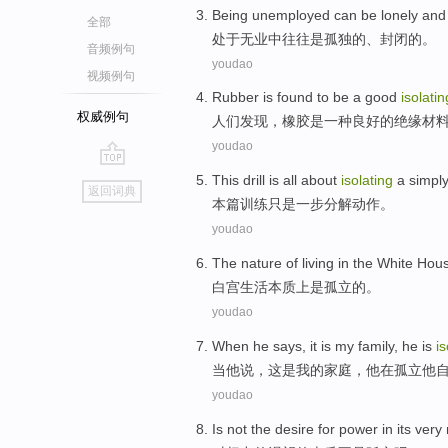
Being unemployed
can
be
lonely
an
全部
处于
无业中往往
是
孤独
的、封闭的。
音频例句
youdao
视频例句
Rubber
is
found
to
be
a
good
isolatin
权威例句
人们
发现
，
橡胶
是
一种
良好
的
绝缘
材
youdao
go
This
drill
is all about
isolating
a
simpl
返回词典
top
本篇
训练
只是
一步
分解
动作
。
youdao
The
nature
of
living
in
the
White
Hou
白宫
生活
本质
上
是
孤立
的
。
youdao
When
he
says
,
it
is
my
family
, he
is
is
当
他
说
，
这
是
我
的
家庭
，他
在
孤立他
youdao
Is not
the
desire
for
power
in
its very