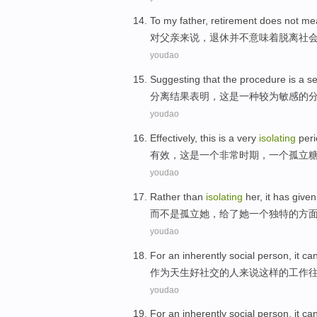
To
my father
,
retirement
does not
me
对
父亲
来说，
退休
并不
意味着
脱离
社
youdao
Suggesting that
the
procedure
is
a
se
分离
结果
表明
，
这
是
一种
较为敏感
的
youdao
Effectively
,
this
is
a
very
isolating
peri
有效
，
这
是
一
个
非常
时期
，一个
孤立
youdao
Rather
than
isolating
her
,
it has given
而
不是
孤立
她
，给
了
她
一个
独特的
方
youdao
For
an inherently
social
person
,
it
ca
作为
天生
好
社交
的
人
来说
这样
的
工作
youdao
For
an inherently
social
person
,
it
ca