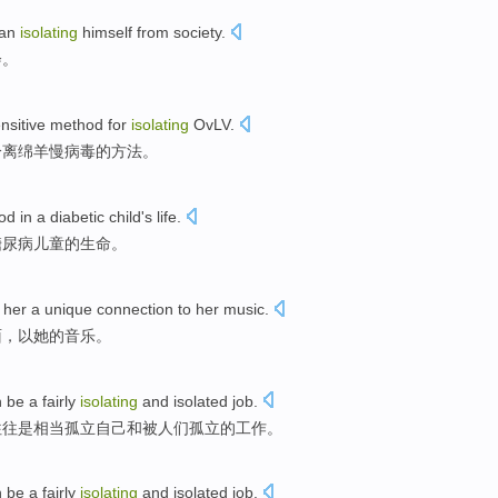
an
isolating
himself from
society
.
会
。
nsitive
method
for
isolating
OvLV
.
分离
绵羊
慢病毒
的
方法
。
od in
a
diabetic
child's
life
.
糖尿病
儿童
的
生命
。
her
a
unique
connection
to
her
music
.
面
，
以
她的音乐。
n
be
a fairly
isolating
and
isolated
job
.
往往
是
相当
孤立
自己
和
被人们孤立的工作。
n
be
a fairly
isolating
and
isolated
job
.