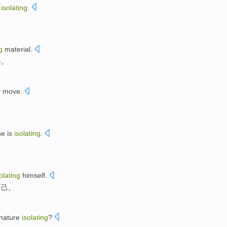
d
isolating
.
g
material
.
料。
y
move
.
se
is
isolating
.
olating
himself
.
自己。
 nature
isolating
?