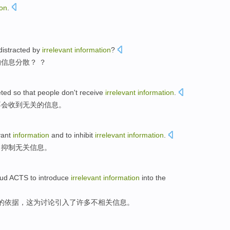
ion
.
distracted by
irrelevant
information
?
的
信息
分散？ ？
eted
so that
people
don't
receive
irrelevant
information
.
不会
收到
无关
的
信息
。
vant
information
and to
inhibit
irrelevant
information
.
，
抑制
无关
信息。
oud
ACTS
to
introduce
irrelevant
information
into
the
的依据，
这
为
讨论
引入了
许多不相关
信息
。