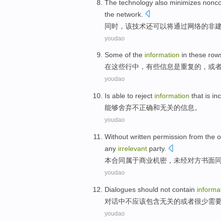
The
technology
also
minimizes
nonco
the
network
.
同时，
该
技术
还
可以将
通过网络的非
youdao
Some
of the
information
in
these
row
在
这些
行
中，
有些
信息
是
重复
的，
或
youdao
Is
able to
reject
information
that
is in
能够
舍弃
不
正确
和
无关的
信息
。
youdao
Without written permission from
the
o
any
irrelevant
party
.
本合同属于商业机密，
未经
对方
书面
youdao
Dialogues
should
not
contain
informa
对话中
不
应该
包含
无关
的
或者
很少
需
youdao