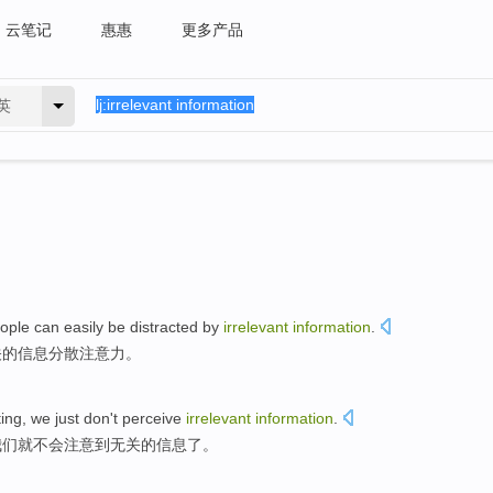
云笔记
惠惠
更多产品
英
ople
can easily
be
distracted
by
irrelevant
information
.
关
的信息
分散注意力
。
ting
, we
just
don't
perceive
irrelevant
information
.
我们
就
不会
注意到
无关的信息了。