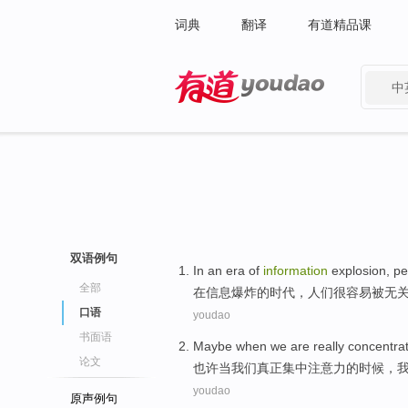
词典
翻译
有道精品课
中
有道 - 网易旗下搜索
双语例句
In
an
era
of
information
explosion
,
pe
全部
在
信息
爆炸
的
时代
，
人们
很
容易
被
无
口语
youdao
书面语
Maybe
when
we
are
really
concentra
论文
也许
当
我们
真正
集中注意力
的时候，
youdao
原声例句