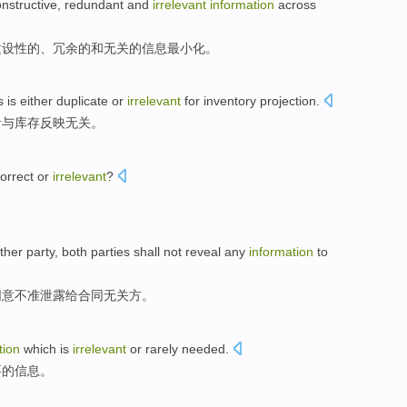
nstructive
,
redundant
and
irrelevant
information
across
建设性
的、
冗余
的
和
无关
的
信息
最小化。
s
is
either
duplicate
or
irrelevant
for
inventory
projection
.
者
与
库存
反映无关
。
correct
or
irrelevant
?
ther party
, both parties shall not
reveal any
information
to
同意不准
泄露
给
合同
无关
方。
tion
which is
irrelevant
or
rarely
needed
.
要
的
信息
。