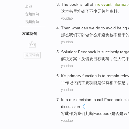
The book
is
full
of
irrelevant
informat
全部
这本
书里
堆砌了
不少
无关的资料。
音频例句
youdao
视频例句
Then
what
can
we
do
to
avoid
being
权威例句
那么
我们
可以
做
什么
来
避免
被
不相干
youdao
go
Solution
:
Feedback
is succinctly
targ
返回词典
top
解决方案
：
反馈
要
目标明确
，
使
人们
youdao
It
's
primary
function
is
to remain
rele
工作记忆
的
主要
功能
是
保持
相关
信息
youdao
Into
our
decision to call
Facebook
cl
discussion
.
将此
作为
我们
判断
Facebook是否是
云
youdao