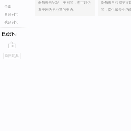
例句来自VOA、美剧等，您可以边
例句来自权威英文
全部
看美剧边学地道的美语。
等，提供最专业的
音频例句
视频例句
权威例句
go
返回词典
top