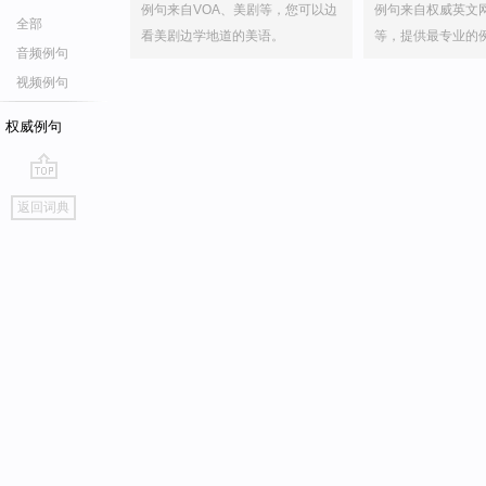
例句来自VOA、美剧等，您可以边
例句来自权威英文
全部
看美剧边学地道的美语。
等，提供最专业的
音频例句
视频例句
权威例句
go
返回词典
top