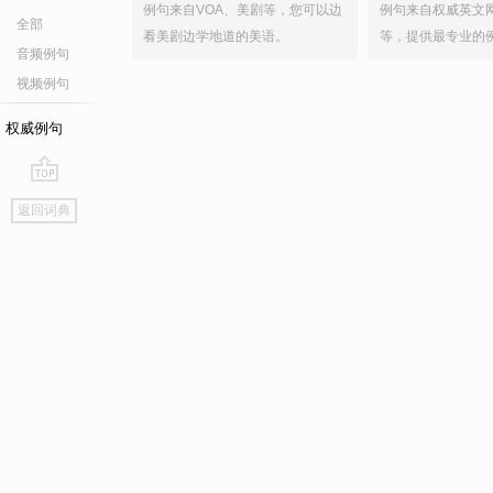
例句来自VOA、美剧等，您可以边
例句来自权威英文
全部
看美剧边学地道的美语。
等，提供最专业的
音频例句
视频例句
权威例句
go
返回词典
top