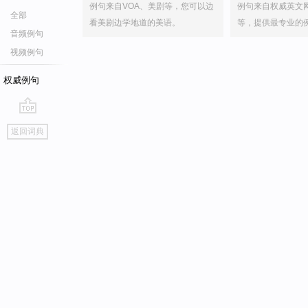
例句来自VOA、美剧等，您可以边
例句来自权威英文
全部
看美剧边学地道的美语。
等，提供最专业的
音频例句
视频例句
权威例句
go
返回词典
top