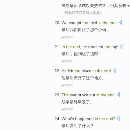
虽然
最后
尝试
以失败告终
，
但
其
反响
《柯林斯英汉双解大词典》
We
caught
the
thief
in
the
end
.
最后
我们
抓住了
那个
小偷。
youdao
In
the
end
,
he
reached
the
top
!
最后
，
他
到达
了顶部！
youdao
He
left
the
place
in
the
end
.
他
最后
离开
了
这个
地方
。
youdao
The
war
broke out
in
the
end
.
战争
最终
爆发
了。
youdao
What's
happened
in
the
end
?
最后
发生
了
什么
？