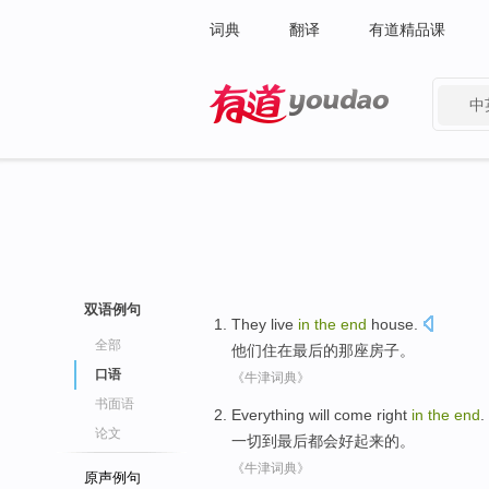
词典
翻译
有道精品课
中
有道 - 网易旗下搜索
双语例句
They
live
in
the
end
house
.
全部
他们
住
在
最后
的
那座房子
。
口语
《牛津词典》
书面语
Everything
will come
right
in
the
end
.
论文
一切
到
最后
都会
好起来
的。
《牛津词典》
原声例句