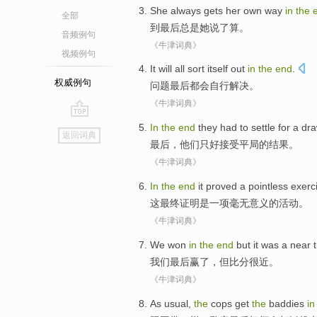
She
always
gets
her
own way
in
the
全部
到
最后
总是
她
说了算
。
音频例句
《牛津词典》
视频例句
It
will all
sort itself
out
in
the
end
.
权威例句
问题
最后
都会
自行
解决
。
《牛津词典》
go
In
the
end
they
had to
settle for a dr
返回词典
top
最后
，
他们
只好
接受
平局
的结果。
《牛津词典》
In
the
end
it proved
a
pointless
exerc
这
最终
证明
是
一项
毫无意义
的
活动
。
《牛津词典》
We
won
in
the
end
but
it
was a
near
t
我们
最后
赢
了，
但
比分
很
近。
《牛津词典》
As usual
,
the
cops
get
the
baddies
i