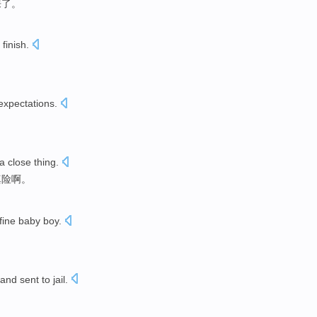
来
了。
 finish
.
expectations
.
a close
thing
.
真
险啊。
fine
baby boy
.
。
and
sent
to jail
.