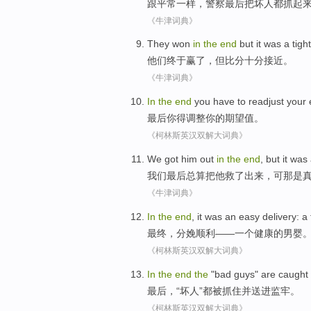
跟
平常一样，
警察
最后
把
坏人都抓起
《牛津词典》
They
won
in
the
end
but
it was a tight
他们
终于赢
了，
但
比分十分接近。
《牛津词典》
In
the
end
you
have to
readjust
your
最后
你
得
调整
你
的
期望值
。
《柯林斯英汉双解大词典》
We
got
him
out
in
the
end
,
but
it
was
我们
最后
总算把
他
救了
出来
，
可
那
是
《牛津词典》
In
the
end
, it was
an
easy delivery
: a
最终
，
分娩
顺利——
一
个
健康
的
男婴
《柯林斯英汉双解大词典》
In
the
end
the
"
bad guys
"
are caught
最后
，“
坏人
”都
被
抓住
并
送
进监牢。
《柯林斯英汉双解大词典》