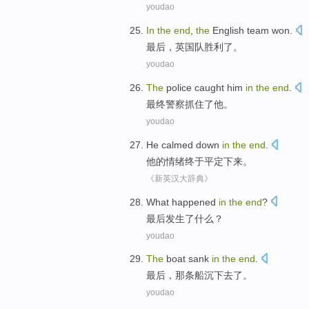
youdao
In
the
end
,
the
English team
won
.
最后
，
英国队
胜利了
。
youdao
The
police
caught
him
in
the
end
.
最终
警察
抓住了
他
。
youdao
He
calmed
down
in
the
end
.
他
的
情绪终于平定
下来。
《新英汉大辞典》
What
happened
in
the
end
?
最后
发生
了
什么
？
youdao
The
boat
sank
in
the
end
.
最后
，
那条
船
沉下去
了。
youdao