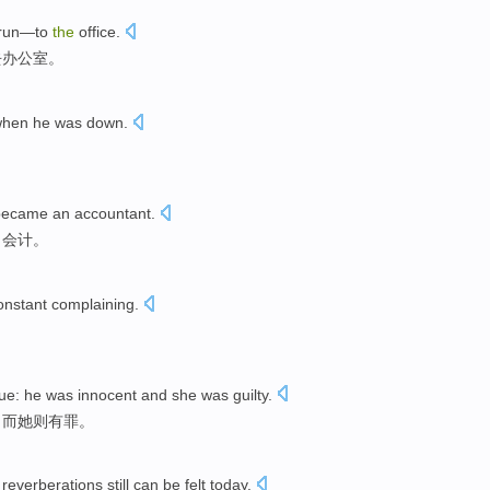
run
—
to
the
office
.
去
办公室
。
hen he was down.
ecame
an accountant
.
了
会计
。
onstant
complaining
.
rue
:
he
was
innocent
and
she
was guilty
.
，
而
她
则有罪。
reverberations
still
can be felt today.