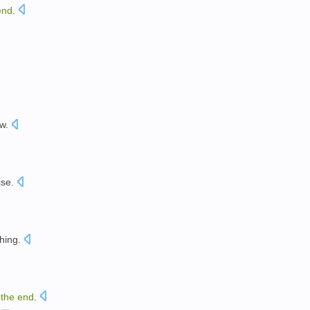
end
.
aw
.
ise
.
hing.
n
the
end
.