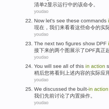
清单
2
显示
运行
中的
该
命令
。
youdao
Now
let
's see
these
commands
现在
，
我们来
看看
这些
命令
的
实
youdao
The next
two
figures
show
DPF
接下来
的
两个
图
展示
了
DPF
真正
youdao
You
will
see
all
of
this
in
action
s
稍后
您
将
看到
上述内容
的
实际应
youdao
We
discussed
the
built-
in
action
我们
先前
讨论
了
内置
操作
。
youdao