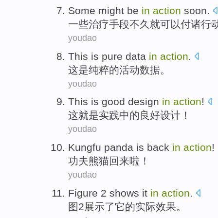
Some
might be
in
action
soon
.
一些
治疗手段
不久就
可以
付诸
行
youdao
This
is
pure
data
in
action
.
这
是
纯粹
的
活动
数据
。
youdao
This
is
good
design
in
action
!
这
就是
实践
中的
良好
设计
！
youdao
Kungfu
panda is
back
in
action
!
功夫
熊猫
回来
啦！
youdao
Figure
2
shows
it
in
action
.
图
2
展示了
它
的
实际效果
。