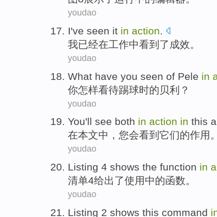
youdao
I
've
seen
it
in
action
.
我
已经
在
工作
中看
到了成效。
youdao
What have
you
seen
of
Pele
in
你
怎样看待踢球时
的
贝利？
youdao
You
'll
see
both
in
action
in
this a
在
本文
中，
您
会
看到
它们
的
作用
youdao
Listing
4
shows
the
function
in
a
清单
4
给出
了使用
中的
函数
。
youdao
Listing
2
shows
this
command
i