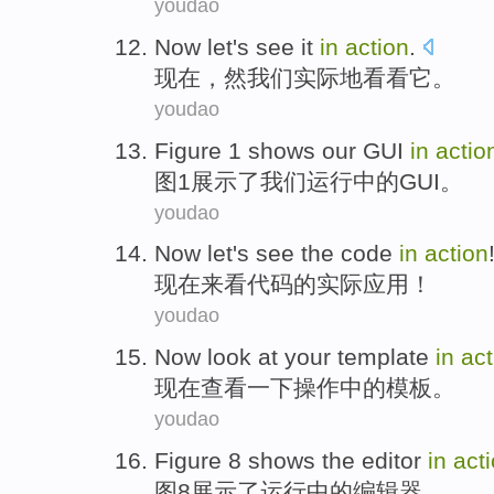
youdao
Now
let
's
see
it
in
action
.
现在
，
然
我们实际地
看看
它
。
youdao
Figure
1
shows
our
GUI
in
actio
图
1
展示了
我们
运行中的
GUI
。
youdao
Now
let's see
the
code
in
action
现在
来看
代码
的
实际应用
！
youdao
Now
look at
your
template
in
act
现在
查看
一下
操作
中的
模板
。
youdao
Figure
8
shows
the
editor
in
act
图
8
展示
了运行中的
编辑器
。