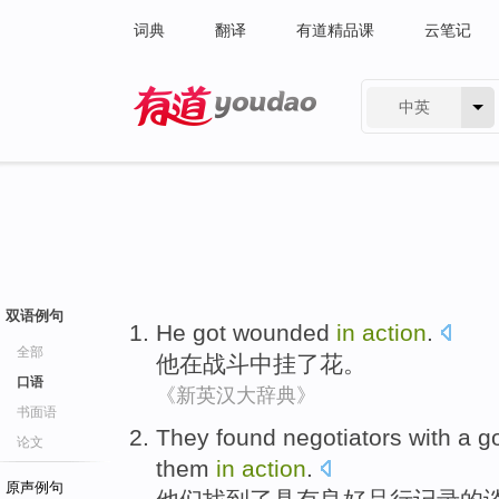
词典
翻译
有道精品课
云笔记
中英
有道 - 网易旗下搜索
双语例句
He
got wounded
in
action
.
全部
他
在
战斗
中
挂
了花。
口语
《新英汉大辞典》
书面语
They
found
negotiators
with a
g
论文
them
in
action
.
原声例句