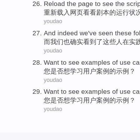
Reload the
page
to see
the
scri
重新
载入
网页
看看
剧本
的
运行状
youdao
And
indeed
we
've seen
these
fo
而
我们
也
确实
看到
了
这些
人
在
实
youdao
Want to
see examples
of
use
ca
您是否
想
学习
用户案例
的
示例？
youdao
Want to
see examples
of
use
ca
您是否
想
学习
用户案例
的
示例？
youdao