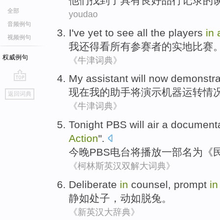
他们
找到了
具有
良好
品行
记录
的
全部
youdao
音频例句
I
've yet
to
see
all
the players
in
视频例句
我
还
得
看
所有
参赛者
的实地比赛
权威例句
《牛津词典》
My
assistant
will
now
demonstra
go
现在
我
的
助手
将
演示
机器运转
情
返回词典
top
《牛津词典》
Tonight
PBS
will
air
a document
Action
".
今晚
PBS电台
将
播放
一部
名为
《
《柯林斯英汉双解大词典》
Deliberate
in
counsel, prompt
i
静如处子
，动如脱兔。
《新英汉大辞典》