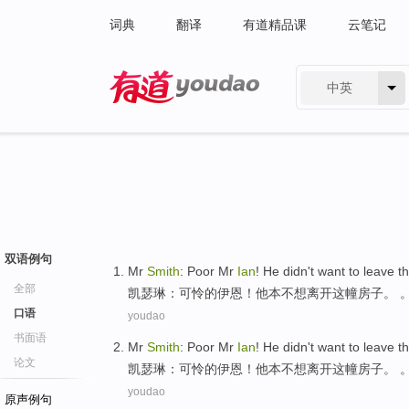
词典
翻译
有道精品课
云笔记
中英
有道 - 网易旗下搜索
双语例句
Mr
Smith
:
Poor
Mr
Ian
!
He
didn't want to
leave
th
全部
凯瑟琳
：
可怜
的
伊恩
！
他
本
不想
离开
这
幢房子
。 
口语
youdao
书面语
Mr
Smith
:
Poor
Mr
Ian
!
He
didn't want to
leave
th
论文
凯瑟琳
：
可怜
的
伊恩
！
他
本
不想
离开
这
幢房子
。 
youdao
原声例句