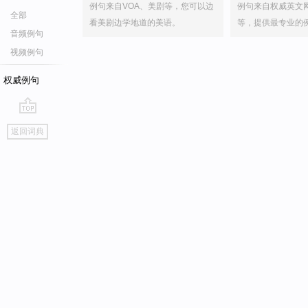
例句来自VOA、美剧等，您可以边
例句来自权威英文
全部
看美剧边学地道的美语。
等，提供最专业的
音频例句
视频例句
权威例句
go
返回词典
top