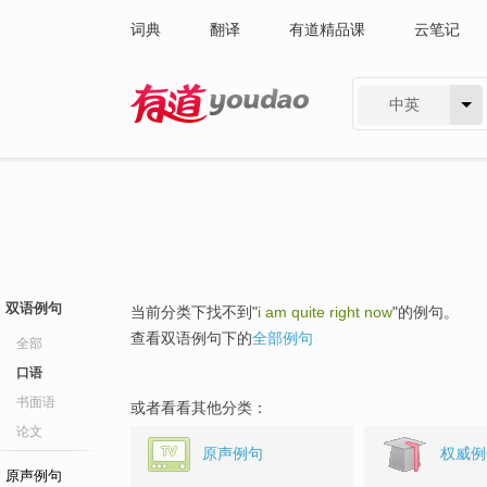
词典
翻译
有道精品课
云笔记
中英
有道 - 网易旗下搜索
双语例句
当前分类下找不到"
i am quite right now
"的例句。
查看双语例句下的
全部例句
全部
口语
书面语
或者看看其他分类：
论文
原声例句
权威例
原声例句