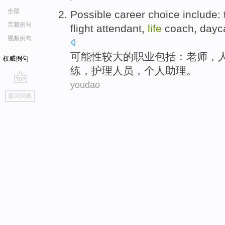
全部
Possible
career
choice
include
:
音频例句
flight
attendant
,
life
coach
,
dayc
视频例句
可能性
较大
的职业
包括
：
老师
，
权威例句
练
，
护理
人员
，
个人
助理
。
youdao
go
返回词典
top