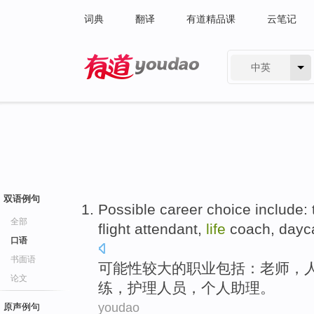
词典
翻译
有道精品课
云笔记
中英
有道 - 网易旗下搜索
双语例句
Possible
career
choice
include
:
全部
flight
attendant
,
life
coach
,
dayc
口语
书面语
可能性
较大
的职业
包括
：
老师
，
论文
练
，
护理
人员
，
个人
助理
。
youdao
原声例句